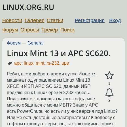
LINUX.ORG.RU
Новости
Галерея
Статьи
Регистрация
-
Вход
Форум
Опросы
Трекер
Поиск
Форум
—
General
Linux Mint 13 и APC SC620.
apc
,
linux
,
mint
,
rs-232
,
ups
Ребят, всем доброго время суток. Имеется
машина под управлением Linux Mint 13
1
XFCE и ИБП APC SC 620, данный ИБП
подключен к Linux через RS232 кабель.
Подскажите с помощью какого софта мне
2
можно общаться с моим ИБП? Знаю у APC
есть PowerChute, но есть ли у них версия под Linux?
Или же есть достойные альтернативы? К вопросу с
софтом отношусь серьезно, так как помимо тонких