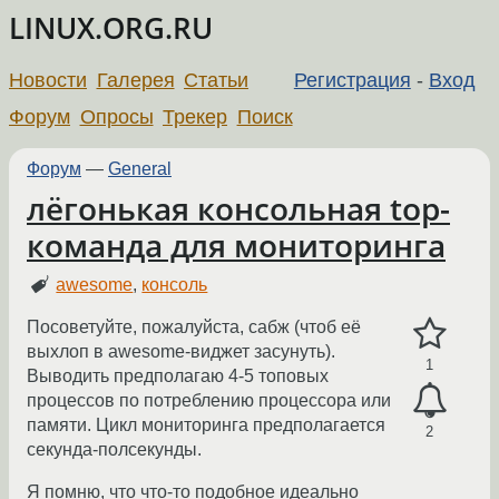
LINUX.ORG.RU
Новости
Галерея
Статьи
Регистрация
-
Вход
Форум
Опросы
Трекер
Поиск
Форум
—
General
лёгонькая консольная top-
команда для мониторинга
awesome
,
консоль
Посоветуйте, пожалуйста, сабж (чтоб её
выхлоп в awesome-виджет засунуть).
1
Выводить предполагаю 4-5 топовых
процессов по потреблению процессора или
памяти. Цикл мониторинга предполагается
2
секунда-полсекунды.
Я помню, что что-то подобное идеально