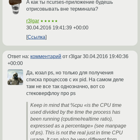
А как ты ncurses-приложение будешь
отрисовывать вне терминала?
r3lgar
★★★★★
30.04.2016 19:41:39 +00:00
Ссылка
Ответ на:
комментарий
от r3lgar
30.04.2016 19:40:36
+00:00
Да, юзал ps, но только для получения
списка процессов с их pid. На самом деле
там не все так однозначно, вот со
стековерфлоу про ps
Keep in mind that %cpu «is the CPU time
used divided by the time the process has
been running (cputime/realtime ratio),
expressed as a percentage» (see manpage
of ps). This is not the real just in time CPU
usage. It can also be very different from