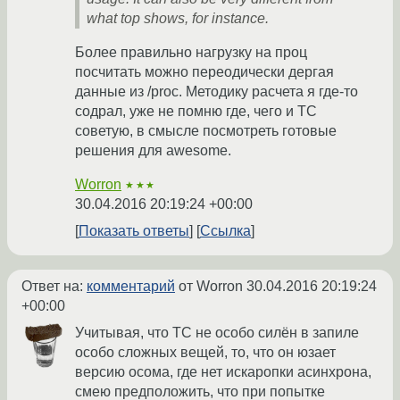
what top shows, for instance.
Более правильно нагрузку на проц
посчитать можно переодически дергая
данные из /proc. Методику расчета я где-то
содрал, уже не помню где, чего и ТС
советую, в смысле посмотреть готовые
решения для awesome.
Worron
★★★
30.04.2016 20:19:24 +00:00
Показать ответы
Ссылка
Ответ на:
комментарий
от Worron
30.04.2016 20:19:24
+00:00
Учитывая, что ТС не особо силён в запиле
особо сложных вещей, то, что он юзает
версию осома, где нет искаропки асинхрона,
смею предположить, что при попытке