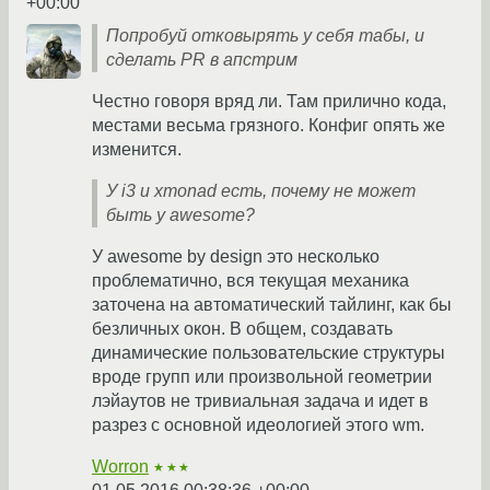
+00:00
Попробуй отковырять у себя табы, и
сделать PR в апстрим
Честно говоря вряд ли. Там прилично кода,
местами весьма грязного. Конфиг опять же
изменится.
У i3 и xmonad есть, почему не может
быть у awesome?
У awesome by design это несколько
проблематичнo, вся текущая механика
заточена на автоматический тайлинг, как бы
безличных окон. В общем, создавать
динамические пользовательские структуры
вроде групп или произвольной геометрии
лэйаутов не тривиальная задача и идет в
разрез с основной идеологией этого wm.
Worron
★★★