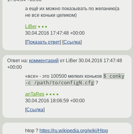
а ещё их можно показывать по желанию(а
не все коньки целиком)
LiBer
★★★
30.04.2016 17:47:48 +00:00
Показать ответ
Ссылка
Ответ на:
комментарий
от LiBer
30.04.2016 17:47:48
+00:00
$ conky
«все» - это 100500 мелких коньков
-c /path/to/configN.cfg
?
anTaRes
★★★★
30.04.2016 18:06:59 +00:00
Ссылка
htop ?
https://ru.wikipedia.org/wiki/Htop