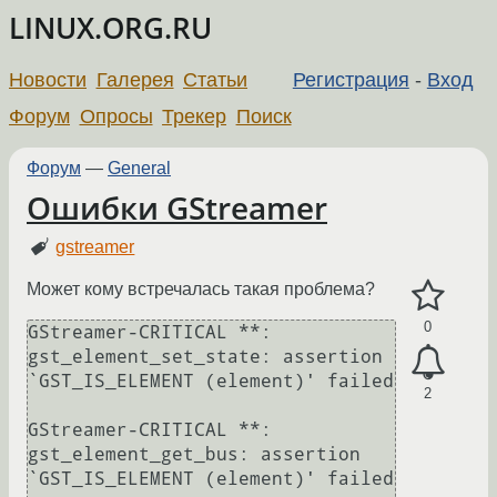
LINUX.ORG.RU
Новости
Галерея
Статьи
Регистрация
-
Вход
Форум
Опросы
Трекер
Поиск
Форум
—
General
Ошибки GStreamer
gstreamer
Может кому встречалась такая проблема?
0
GStreamer-CRITICAL **: 
gst_element_set_state: assertion 
`GST_IS_ELEMENT (element)' failed

2
GStreamer-CRITICAL **: 
gst_element_get_bus: assertion 
`GST_IS_ELEMENT (element)' failed
