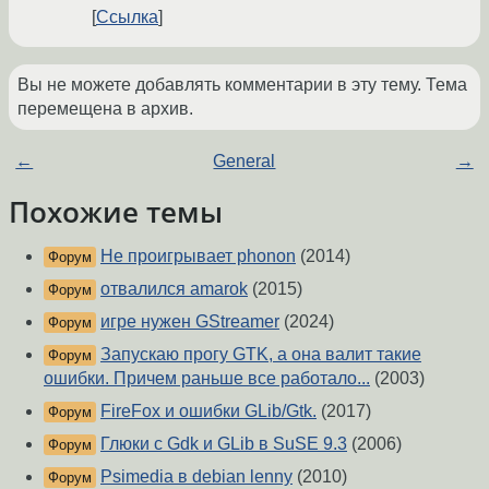
Ссылка
Вы не можете добавлять комментарии в эту тему. Тема
перемещена в архив.
←
General
→
Похожие темы
Не проигрывает phonon
(2014)
Форум
отвалился amarok
(2015)
Форум
игре нужен GStreamer
(2024)
Форум
Запускаю прогу GTK, а она валит такие
Форум
ошибки. Причем раньше все работало...
(2003)
FireFox и ошибки GLib/Gtk.
(2017)
Форум
Глюки с Gdk и GLib в SuSE 9.3
(2006)
Форум
Psimedia в debian lenny
(2010)
Форум