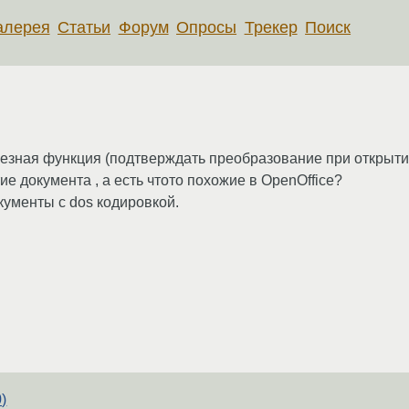
алерея
Статьи
Форум
Опросы
Трекер
Поиск
лезная функция (подтверждать преобразование при открытии
 документа , а есть чтото похожие в OpenOffice?
кументы с dos кодировкой.
)