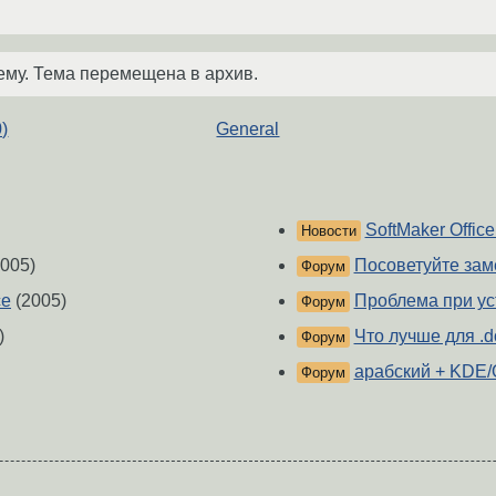
ему. Тема перемещена в архив.
)
General
SoftMaker Offic
Новости
005)
Посоветуйте зам
Форум
ce
(2005)
Проблема при уст
Форум
)
Что лучше для .d
Форум
арабский + KDE/
Форум