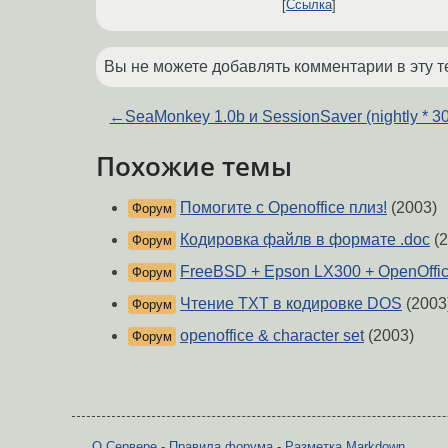
Ссылка
Вы не можете добавлять комментарии в эту т
←
SeaMonkey 1.0b и SessionSaver (nightly * 30
Похожие темы
Помогите с Openoffice плиз!
(2003)
Форум
Кодировка файлв в формате .doc
(2
Форум
FreeBSD + Epson LX300 + OpenOffi
Форум
Чтение TXT в кодировке DOS
(2003
Форум
openoffice & character set
(2003)
Форум
О Сервере
-
Правила форума
-
Разметка Markdown