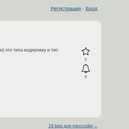
Регистрация
-
Вход
) это типа кодировку и тип
0
0
16 bpp для mencoder
→