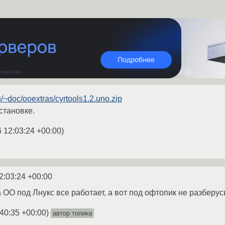
ru/~doc/ooextras/cyrtools1.2.uno.zip
становке.
 12:03:24 +00:00
)
2:03:24 +00:00
ОО под Лнукс все работает, а вот под офтопик не разберусь
:40:35 +00:00
)
автор топика