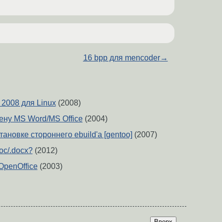
16 bpp для mencoder
→
e 2008 для Linux
(2008)
ену MS Word/MS Office
(2004)
ановке стороннего ebuild'а [gentoo]
(2007)
oc/.docx?
(2012)
OpenOffice
(2003)
Вверх