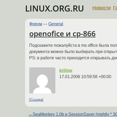
LINUX.ORG.RU
Новости
Г
Форум
—
General
openofice и cp-866
Подскажите пожалуйста в ms office была по
документа можно было выбирать при открытие
PS: в работе часто приходится открывать до
kirillow
17.01.2006 10:59:58 +00:00
Ссылка
←
SeaMonkey 1.0b и SessionSaver (nightly * 30