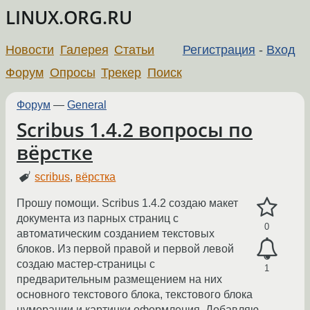
LINUX.ORG.RU
Новости
Галерея
Статьи
Регистрация
-
Вход
Форум
Опросы
Трекер
Поиск
Форум
—
General
Scribus 1.4.2 вопросы по
вёрстке
scribus
,
вёрстка
Прошу помощи. Scribus 1.4.2 создаю макет
документа из парных страниц с
0
автоматическим созданием текстовых
блоков. Из первой правой и первой левой
создаю мастер-страницы с
1
предварительным размещением на них
основного текстового блока, текстового блока
нумерации и картинки оформления. Добавляю