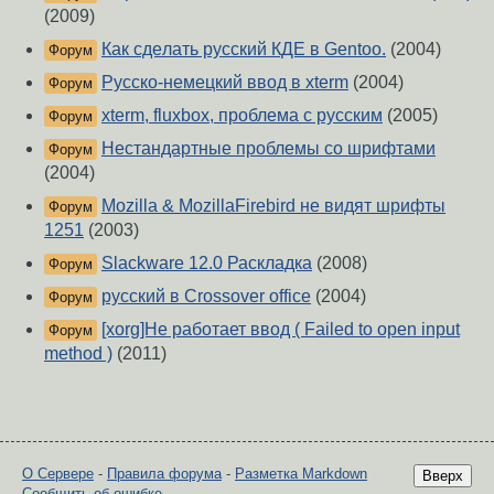
(2009)
Как сдeлать русский КДE в Gentoo.
(2004)
Форум
Русско-немецкий ввод в xterm
(2004)
Форум
xterm, fluxbox, проблема с русским
(2005)
Форум
Нестандартные проблемы со шрифтами
Форум
(2004)
Mozilla & MozillaFirebird не видят шрифты
Форум
1251
(2003)
Slackware 12.0 Раскладка
(2008)
Форум
русский в Crossover office
(2004)
Форум
[xorg]Не работает ввод ( Failed to open input
Форум
method )
(2011)
О Сервере
-
Правила форума
-
Разметка Markdown
Вверх
Сообщить об ошибке