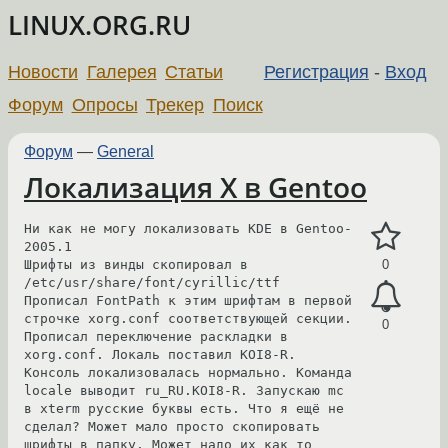
LINUX.ORG.RU
Новости
Галерея
Статьи
Регистрация
-
Вход
Форум
Опросы
Трекер
Поиск
Форум
—
General
Локализация X в Gentoo
Ни как не могу локализовать KDE в Gentoo-
2005.1

Шрифты из винды скопировал в 
0
/etc/usr/share/font/cyrillic/ttf

Прописал FontPath к этим шрифтам в первой  
строчке xorg.conf соответствующей секции. 
0
Прописал переключение раскладки в 
xorg.conf. Локаль поставил KOI8-R. 
Консоль локализовалась нормально. Команда 
locale выводит ru_RU.KOI8-R. Запускаю mc 
в xterm русские буквы есть. Что я ещё не 
сделал? Может мало просто скопировать 
шрифты в папку. Может надо их как то 