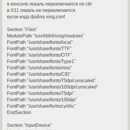
в консоле локаль переключается по ctrl
в X11 локаль не переключается
кусок кода файла xorg.conf
Section "Files"
ModulePath "/usr/lib64/xorg/modules"
FontPath "/usr/share/fonts/local"
FontPath "/usr/share/fonts/TTF"
FontPath "/usr/share/fonts/OTF"
FontPath "/usr/share/fonts/Type1"
FontPath "/usr/share/fonts/misc"
FontPath "/usr/share/fonts/CID"
FontPath "/usr/share/fonts/75dpi/:unscaled"
FontPath "/usr/share/fonts/100dpi/:unscaled"
FontPath "/usr/share/fonts/75dpi"
FontPath "/usr/share/fonts/100dpi"
FontPath "/usr/share/fonts/cyrillic"
EndSection
Section "InputDevice"