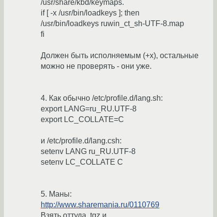
/usr/share/kbd/keymaps.
if [ -x /usr/bin/loadkeys ]; then
/usr/bin/loadkeys ruwin_ct_sh-UTF-8.map
fi
Должен быть исполняемым (+x), остальные
можно не проверять - они уже.
4. Как обычно /etc/profile.d/lang.sh:
export LANG=ru_RU.UTF-8
export LC_COLLATE=C
и /etc/profile.d/lang.csh:
setenv LANG ru_RU.UTF-8
setenv LC_COLLATE C
5. Маны:
http://www.sharemania.ru/0110769
Взять оттуда .tgz и