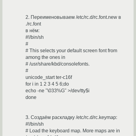
2. Переименовываем /etc/rc.d/rc.font.new в
./rc.font
в нём:
#!/bin/sh
#
# This selects your default screen font from
among the ones in
# /usr/share/kbd/consolefonts.
#
unicode_start ter-c16f
for i in 1 2 3 4 5 6;do
echo -ne "\033%G" >/dev/tty$i
done
3. Создаём раскладку /etc/rc.d/rc.keymap:
#!/bin/sh
# Load the keyboard map. More maps are in