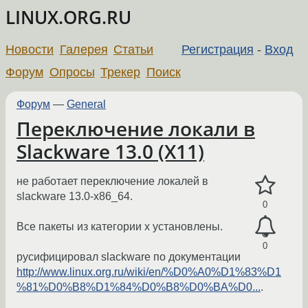
LINUX.ORG.RU
Новости
Галерея
Статьи
Регистрация
-
Вход
Форум
Опросы
Трекер
Поиск
Форум
—
General
Переключение локали в
Slackware 13.0 (X11)
не работает переключение локалей в
slackware 13.0-x86_64.
0
Все пакеты из категории x установлены.
0
русифицировал slackware по документации
http://www.linux.org.ru/wiki/en/%D0%A0%D1%83%D1
%81%D0%B8%D1%84%D0%B8%D0%BA%D0...
.