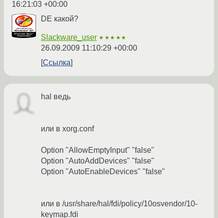
16:21:03 +00:00
DE какой?
Slackware_user
★★★★★
26.09.2009 11:10:29 +00:00
Ссылка
hal ведь
или в xorg.conf
Option "AllowEmptyInput" "false"
Option "AutoAddDevices" "false"
Option "AutoEnableDevices" "false"
или в /usr/share/hal/fdi/policy/10osvendor/10-
keymap.fdi