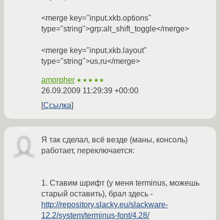
<merge key="input.xkb.options"
type="string">grp:alt_shift_toggle</merge>
<merge key="input.xkb.layout"
type="string">us,ru</merge>
amorpher
★★★★★
26.09.2009 11:29:39 +00:00
Ссылка
Я так сделал, всё везде (маны, консоль)
работает, переключается:
1. Ставим шрифт (у меня terminus, можешь
старый оставить), брал здесь -
http://repository.slacky.eu/slackware-
12.2/system/terminus-font/4.28/