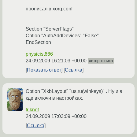
прописал в xorg.conf
Section "ServerFlags"
Option "AutoAddDevices" "False"
EndSection
physicist666
24.09.2009 16:21:03 +00:00
автор топика
Показать ответ
Ссылка
Option "XkbLayout" "us,ru(winkeys)" . Ну и в
кде включи в настройках.
triknot
24.09.2009 17:03:09 +00:00
Ссылка