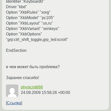
Identifier "Keyboard0"
Driver "kbd"
Option "XkbRules" "xorg"
Option "XkbModel" "pc105"
Option "XkbLayout" "us,ru"
Option "XkbVariant" "winkeys"
Option "XkbOptions"
"grp:ctrl_shift_toggle,grp_led:scroll"
EndSection
в чем может быть проблема?
Заранее спасибо!
physicist666
24.09.2009 15:56:26 +00:00
Ссылка