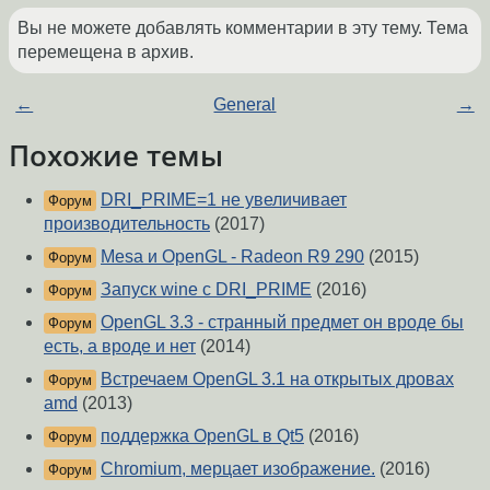
Вы не можете добавлять комментарии в эту тему. Тема
перемещена в архив.
←
General
→
Похожие темы
DRI_PRIME=1 не увеличивает
Форум
производительность
(2017)
Mesa и OpenGL - Radeon R9 290
(2015)
Форум
Запуск wine с DRI_PRIME
(2016)
Форум
OpenGL 3.3 - странный предмет он вроде бы
Форум
есть, а вроде и нет
(2014)
Встречаем OpenGL 3.1 на открытых дровах
Форум
amd
(2013)
поддержка OpenGL в Qt5
(2016)
Форум
Chromium, мерцает изображение.
(2016)
Форум