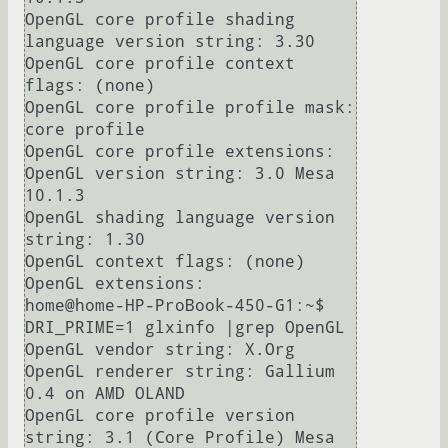
OpenGL core profile shading 
language version string: 3.30  

OpenGL core profile context 
flags: (none)  

OpenGL core profile profile mask: 
core profile  

OpenGL core profile extensions:  

OpenGL version string: 3.0 Mesa 
10.1.3  

OpenGL shading language version 
string: 1.30  

OpenGL context flags: (none)  

OpenGL extensions:  

home@home-HP-ProBook-450-G1:~$ 
DRI_PRIME=1 glxinfo |grep OpenGL  

OpenGL vendor string: X.Org  

OpenGL renderer string: Gallium 
0.4 on AMD OLAND  

OpenGL core profile version 
string: 3.1 (Core Profile) Mesa 