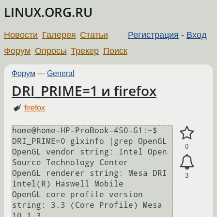
LINUX.ORG.RU
Новости
Галерея
Статьи
Регистрация
-
Вход
Форум
Опросы
Трекер
Поиск
Форум
—
General
DRI_PRIME=1 и firefox
firefox
home@home-HP-ProBook-450-G1:~$ 
DRI_PRIME=0 glxinfo |grep OpenGL  

0
OpenGL vendor string: Intel Open 
Source Technology Center  

OpenGL renderer string: Mesa DRI 
3
Intel(R) Haswell Mobile   

OpenGL core profile version 
string: 3.3 (Core Profile) Mesa 
10.1.3  
