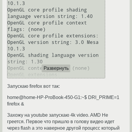
10.1.3  

OpenGL core profile shading 
language version string: 1.40  

OpenGL core profile context 
flags: (none)  

OpenGL core profile extensions:  

OpenGL version string: 3.0 Mesa 
10.1.3  

OpenGL shading language version 
string: 1.30  

OpenGL context flags: (none)  

Развернуть
Запускаю firefox вот так:
home@home-HP-ProBook-450-G1:~$ DRI_PRIME=1
firefox &
Захожу на youtube запускаю 4k video. AMD Не
греется. Первое что пришло в голову видео идет
через flash а это наверное другой процесс который