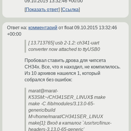
09.10.2015 13:32:46 +00:00
Показать ответ
Ссылка
Ответ на:
комментарий
от float
09.10.2015 13:32:46
+00:00
[ 13.713765] usb 2-1.2: ch341-uart
converter now attached to ttyUSB0
Пробовал ставить дрова для чипсета
CH34x. Все, что я находил, не компилилось.
Из 10 архивов нашелся 1, который
собрался без ошибок:
marat@marat-
K53SM:~/CH341SER_LINUX$ make
make -C /lib/modules/3.13.0-65-
generic/build
M=/home/marat/CH341SER_LINUX
make[1]: Вход в каталог `/usr/src/linux-
headers-3.13.0-65-generic'