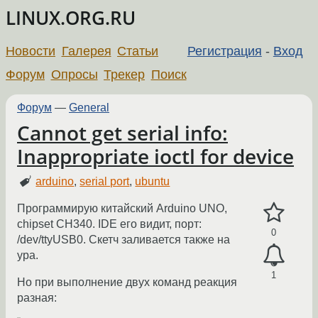
LINUX.ORG.RU
Новости
Галерея
Статьи
Регистрация
-
Вход
Форум
Опросы
Трекер
Поиск
Форум
—
General
Cannot get serial info:
Inappropriate ioctl for device
arduino
,
serial port
,
ubuntu
Программирую китайский Arduino UNO,
chipset CH340. IDE его видит, порт:
0
/dev/ttyUSB0. Скетч заливается также на
ура.
1
Но при выполнение двух команд реакция
разная: