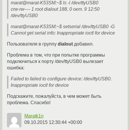
marat@marat-K53SM:~$ ls -l /dev/ttyUSB0
crw-rw---- 1 root dialout 188, 0 окт. 9 12:50
/dev/ttyUSB0
marat@marat-K53SM:~$ setserial /dev/ttyUSB0 -G
Cannot get serial info: Inappropriate ioctl for device
Пользователя в группу
dialout
добавил.
Проблема в том, что при попытке программы
подключиться к порту /dev/ttyUSB0 вылезает
ошибка:
Failed to failed to configure device: /dev/ttyUSB0.
Inappropriate ioctl for device
Подскажите, пожалуйста, в чем может быть
проблема. Спасибо!
Maratk1n
09.10.2015 12:30:44 +00:00