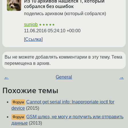
Из 10 архивов нашелся 1, который
собрался без ошибок
поделись арихвом (который собрался)
sunjob
★★★★★
11.06.2016 05:24:10 +00:00
Ссылка
Вы не можете добавлять комментарии в эту тему. Тема
перемещена в архив.
←
General
→
Похожие темы
Cannot get serial info: Inappropriate ioctl for
Форум
device
(2015)
GSM шлюз, не могу и получить или отправить
Форум
данные
(2013)