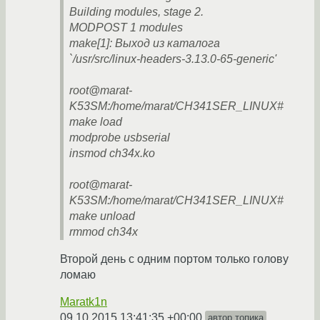
Building modules, stage 2.
MODPOST 1 modules
make[1]: Выход из каталога
`/usr/src/linux-headers-3.13.0-65-generic'
root@marat-
K53SM:/home/marat/CH341SER_LINUX#
make load
modprobe usbserial
insmod ch34x.ko
root@marat-
K53SM:/home/marat/CH341SER_LINUX#
make unload
rmmod ch34x
Второй день с одним портом только голову
ломаю
Maratk1n
09.10.2015 13:41:35 +00:00
автор топика