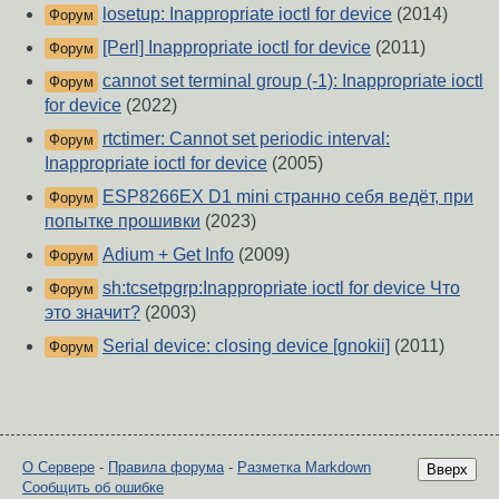
losetup: Inappropriate ioctl for device
(2014)
Форум
[Perl] Inappropriate ioctl for device
(2011)
Форум
cannot set terminal group (-1): Inappropriate ioctl
Форум
for device
(2022)
rtctimer: Cannot set periodic interval:
Форум
Inappropriate ioctl for device
(2005)
ESP8266EX D1 mini странно себя ведёт, при
Форум
попытке прошивки
(2023)
Adium + Get Info
(2009)
Форум
sh:tcsetpgrp:Inappropriate ioctl for device Что
Форум
это значит?
(2003)
Serial device: closing device [gnokii]
(2011)
Форум
О Сервере
-
Правила форума
-
Разметка Markdown
Вверх
Сообщить об ошибке