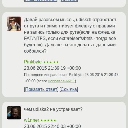
Давай разовьем мысль, udiskctl отработает
от рута и примонтирует флешку с правами
на запись только для рута(если на флешке
FAT/NTFS, если ext*/reiserfs/btrfs - тогда всё
будет ок). Дальше ты что делать с данными
собрался?
Pinkbyte
★★★★★
23.06.2015 21:39:19 +00:00
Последнее исправление: Pinkbyte
23.06.2015 21:39:47
+00:00
(всего
исправлений: 1
)
Показать ответ
Ссылка
чем udisks2 не устраивает?
w1nner
★★★★★
23.06.2015 22:40:03 +00:00