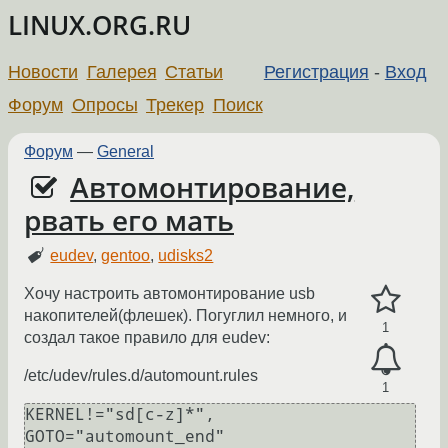
LINUX.ORG.RU
Новости
Галерея
Статьи
Регистрация
-
Вход
Форум
Опросы
Трекер
Поиск
Форум
—
General
Автомонтирование,
рвать его мать
eudev
,
gentoo
,
udisks2
Хочу настроить автомонтирование usb
накопителей(флешек). Погуглил немного, и
1
создал такое правило для eudev:
/etc/udev/rules.d/automount.rules
1
KERNEL!="sd[c-z]*", 
GOTO="automount_end"
