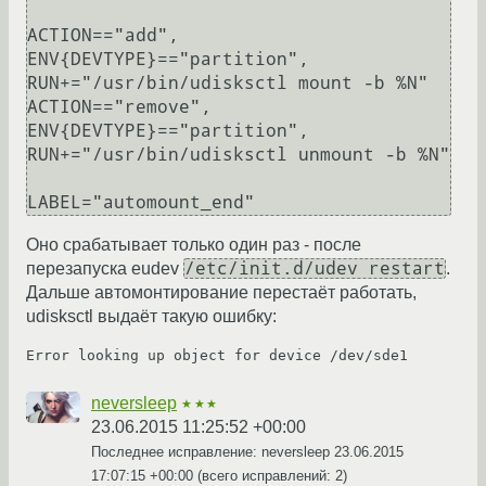
ACTION=="add", 
ENV{DEVTYPE}=="partition", 
RUN+="/usr/bin/udisksctl mount -b %N"

ACTION=="remove", 
ENV{DEVTYPE}=="partition", 
RUN+="/usr/bin/udisksctl unmount -b %N"

Оно срабатывает только один раз - после
/etc/init.d/udev restart
перезапуска eudev
.
Дальше автомонтирование перестаёт работать,
udisksctl выдаёт такую ошибку:
neversleep
★★★
23.06.2015 11:25:52 +00:00
Последнее исправление: neversleep
23.06.2015
17:07:15 +00:00
(всего исправлений: 2)