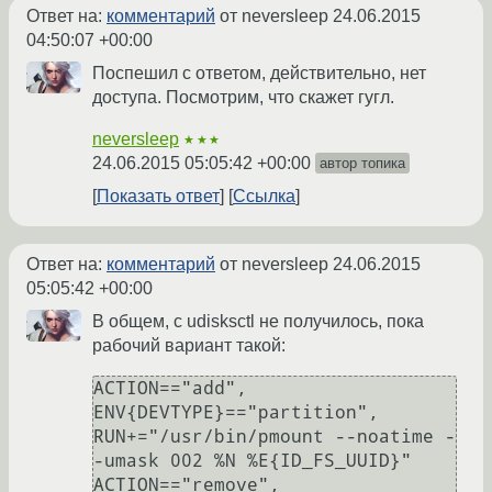
Ответ на:
комментарий
от neversleep
24.06.2015
04:50:07 +00:00
Поспешил с ответом, действительно, нет
доступа. Посмотрим, что скажет гугл.
neversleep
★★★
24.06.2015 05:05:42 +00:00
автор топика
Показать ответ
Ссылка
Ответ на:
комментарий
от neversleep
24.06.2015
05:05:42 +00:00
В общем, с udisksctl не получилось, пока
рабочий вариант такой:
ACTION=="add", 
ENV{DEVTYPE}=="partition", 
RUN+="/usr/bin/pmount --noatime -
-umask 002 %N %E{ID_FS_UUID}"

ACTION=="remove", 