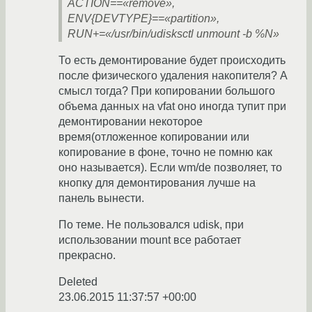
ACTION==«remove»,
ENV{DEVTYPE}==«partition»,
RUN+=«/usr/bin/udisksctl unmount -b %N»
То есть демонтирование будет происходить
после физического удаления накопителя? А
смысл тогда? При копировании большого
объема данных на vfat оно иногда тупит при
демонтировании некоторое
время(отложенное копировании или
копирование в фоне, точно не помню как
оно называется). Если wm/de позволяет, то
кнопку для демонтирования лучше на
панель вынести.
По теме. Не пользовался udisk, при
использовании mount все работает
прекрасно.
Deleted
23.06.2015 11:37:57 +00:00