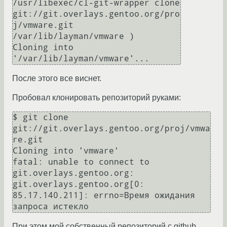
/usr/libexec/cl-git-wrapper clone 
git://git.overlays.gentoo.org/pro
j/vmware.git 
/var/lib/layman/vmware )

Cloning into 
После этого все виснет.
Пробовал клонировать репозиторий руками:
$ git clone 
git://git.overlays.gentoo.org/proj/vmwa
re.git

Cloning into 'vmware'

fatal: unable to connect to 
git.overlays.gentoo.org:

git.overlays.gentoo.org[0: 
85.17.140.211]: errno=Время ожидания 
При этом мой собственный репозиторий с github