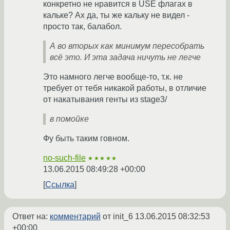
конкретно не нравится в USE флагах в
кальке? Ах да, ты же кальку не видел -
просто так, балабол.
А во вторых как минимум пересобрать
всё это. И эта задача ничуть не легче
Это намного легче вообще-то, т.к. не
требует от тебя никакой работы, в отличие
от накатывания генты из stage3/
в помойке
Фу быть таким говном.
no-such-file
★★★★★
13.06.2015 08:49:28 +00:00
Ссылка
Ответ на:
комментарий
от init_6
13.06.2015 08:32:53
+00:00