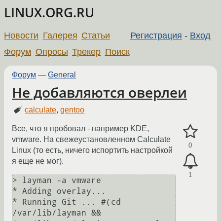
LINUX.ORG.RU
Новости
Галерея
Статьи
Регистрация
-
Вход
Форум
Опросы
Трекер
Поиск
Форум
—
General
Не добавляются оверлеи
calculate
,
gentoo
Все, что я пробовал - например KDE,
vmware. На свежеустановленном Calculate
0
Linux (то есть, ничего испортить настройкой
я еще не мог).
1
> layman -a vmware

* Adding overlay...

* Running Git ... #(cd 
/var/lib/layman && 