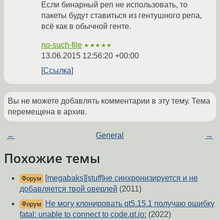
Если бинарный реп не использовать, то
пакеты будут ставиться из гентушного репа,
всё как в обычной генте.
no-such-file
★★★★★
13.06.2015 12:56:20 +00:00
Ссылка
Вы не можете добавлять комментарии в эту тему. Тема
перемещена в архив.
←
General
→
Похожие темы
[megabaks][stuff]не синхронизируется и не
Форум
добавляется твой оверлей
(2011)
Не могу клонировать qt5.15.1 получаю ошибку
Форум
fatal: unable to connect to code.qt.io:
(2022)