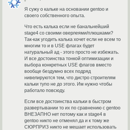
Я сужу о кальке на основании gentoo и
своего собственного опыта.
Что есть калька если не банальнейший
stage4 со своими оверлеями/плюшками?
Так-как угодить калька хочет если не всем то
многим то и в USE флагах будет
натуральный ад - этого просто не избежать.
И все достоинства тонкой оптимизации и
выбора конкретных USE флагов вместо
вообще бездумно всех подряд
нивелируются тем, что дистро строителям
кальки тупо не до этого. Им нужно чтобы
работало повсюду.
Если все достоинства кальки в быстром
развертывании то их по сравнению с gentoo
ВНЕЗАПНО нет потому как и stage4 в
gentoo никто не отменял да и к тому же
СЮРПРИЗ никто не мешает использовать