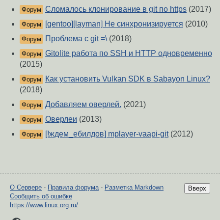
Сломалось клонирование в git по https
(2017)
Форум
[gentoo][layman] Не синхронизируется
(2010)
Форум
Проблема с git =\
(2018)
Форум
Gitolite работа по SSH и HTTP одновременно
Форум
(2015)
Как установить Vulkan SDK в Sabayon Linux?
Форум
(2018)
Добавляем оверлей.
(2021)
Форум
Оверлеи
(2013)
Форум
[!ждем_ебилдов] mplayer-vaapi-git
(2012)
Форум
О Сервере
-
Правила форума
-
Разметка Markdown
Вверх
Сообщить об ошибке
https://www.linux.org.ru/