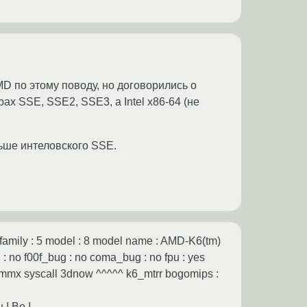
AMD по этому поводу, но договорились о
х SSE, SSE2, SSE3, а Intel x86-64 (не
ьше интеловского SSE.
family : 5 model : 8 model name : AMD-K6(tm)
: no f00f_bug : no coma_bug : no fpu : yes
ge mmx syscall 3dnow ^^^^^ k6_mtrr bogomips :
! Во !