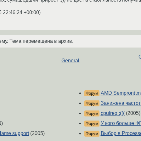
5 22:46:24 +00:00
)
ему. Тема перемещена в архив.
С
General
AMD Sempron(tm)
Форум
)
Занижена частот
Форум
cpufreq :(((
(2005)
Форум
5)
У кого больше Ф
Форум
3lame support
(2005)
Выбор в Processo
Форум