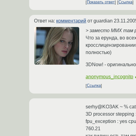
Показать ответ
Ссылка
Ответ на:
комментарий
от guardian
23.11.200
> заместо MMX там 
Что за ерунда, во все
кросслицензировании,
полностью)
3DNow! - оригинальн
anonymous_incognito
Ссылка
serhy@KO3AK ~ % cat /p
3D processor stepping :
fpu_exception : yes cpu
760.21
как видиш есть там mm