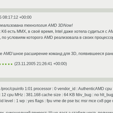
5 08:17:12 +00:00
реализована технология AMD 3DNow!
х K6 есть MMX, в своё время, Intel даже хотела судиться с 
 по условиям которого AMD реализовала в своих процессора
ое AMD'шное расширение команд для 3D, появившееся ран
(
23.11.2005 21:26:41 +00:00
)
★★★★★
roc/cpuinfo 1:01 processor : 0 vendor_id : AuthenticAMD cpu 
 12 cpu MHz : 381.168 cache size : 64 KB fdiv_bug : no hlt_bug 
id level : 1 wp : yes flags : fpu vme de pse tsc msr mce cx8 p
x, сумашедший прирост :))) не даст а стабильность получиш 