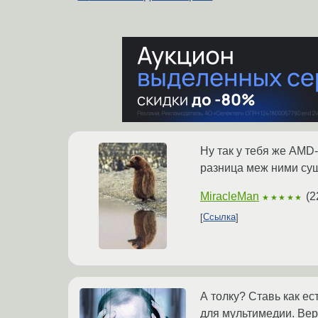
Ну так у тебя же AMD-
разница меж ними суще
MiracleMan
(
2
★★★★★
Ссылка
А толку? Ставь как ес
для мультимедии. Вер