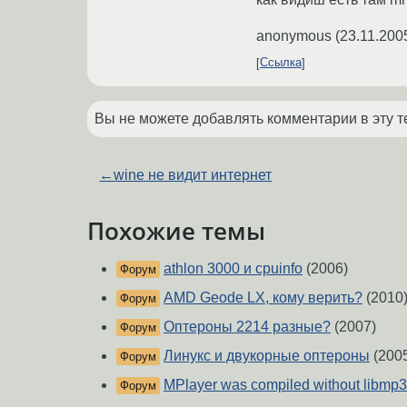
anonymous
(
23.11.200
Ссылка
Вы не можете добавлять комментарии в эту т
←
wine не видит интернет
Похожие темы
athlon 3000 и cpuinfo
(2006)
Форум
AMD Geode LX, кому верить?
(2010
Форум
Оптероны 2214 разные?
(2007)
Форум
Линукс и двукорные оптероны
(200
Форум
MPlayer was compiled without libmp
Форум