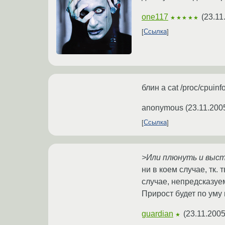
one117
(
23.11
★★★★★
Ссылка
блин а cat /proc/cpuin
anonymous
(
23.11.200
Ссылка
>Или плюнуть и выс
ни в коем случае, тк
случае, непредсказуе
Прирост будет по уму 
guardian
(
23.11.2005
★