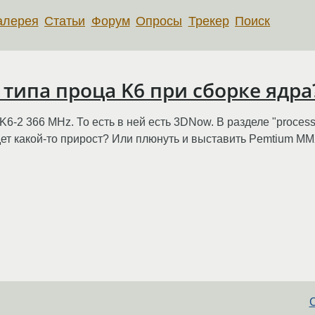
алерея
Статьи
Форум
Опросы
Трекер
Поиск
типа проца K6 при сборке ядра
-2 366 MHz. То есть в ней есть 3DNow. В разделе "processo
дет какой-то прирост? Или плюнуть и выставить Pemtium MMX
С