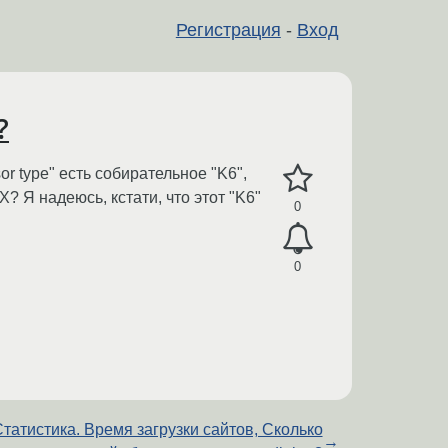
Регистрация
-
Вход
?
r type" есть собирательное "K6",
? Я надеюсь, кстати, что этот "K6"
0
0
татистика. Время загрузки сайтов, Сколько
→