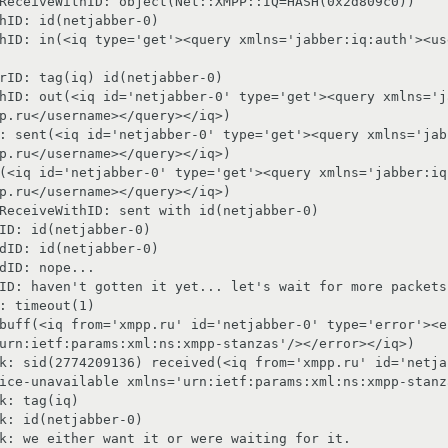
ReceiveWithID: object(Net::XMPP::IQ=HASH(0x2d809c0))

hID: id(netjabber-0)

hID: in(<iq type='get'><query xmlns='jabber:iq:auth'><us
rID: tag(iq) id(netjabber-0)

hID: out(<iq id='netjabber-0' type='get'><query xmlns='j
p.ru</username></query></iq>)

: sent(<iq id='netjabber-0' type='get'><query xmlns='jab
p.ru</username></query></iq>)

(<iq id='netjabber-0' type='get'><query xmlns='jabber:iq
p.ru</username></query></iq>)

ReceiveWithID: sent with id(netjabber-0)

ID: id(netjabber-0)

dID: id(netjabber-0)

dID: nope...

ID: haven't gotten it yet... let's wait for more packets

: timeout(1)

buff(<iq from='xmpp.ru' id='netjabber-0' type='error'><e
urn:ietf:params:xml:ns:xmpp-stanzas'/></error></iq>)

k: sid(2774209136) received(<iq from='xmpp.ru' id='netja
ice-unavailable xmlns='urn:ietf:params:xml:ns:xmpp-stanz
k: tag(iq)

k: id(netjabber-0)

k: we either want it or were waiting for it.
