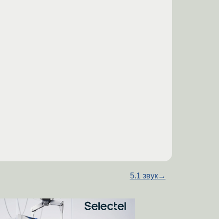
5.1 звук
→