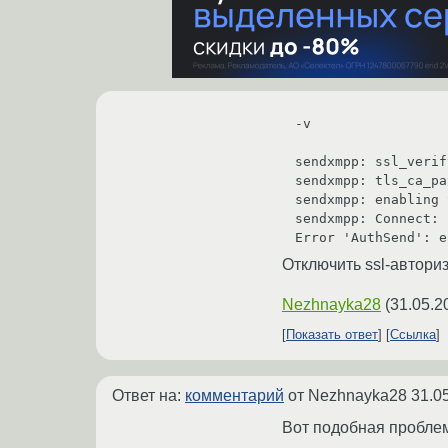
-v

sendxmpp: ssl_verif
sendxmpp: tls_ca_pa
sendxmpp: enabling 
sendxmpp: Connect: 1
Отключить ssl-автори
Nezhnayka28
(
31.05.2
Показать ответ
Ссылка
Ответ на:
комментарий
от Nezhnayka28
31.0
Вот подобная проблем