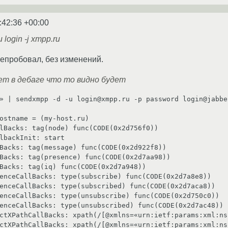
:42:36 +00:00
login -j xmpp.ru
епробовал, без изменений.
жет в дебаге что то видно будет
» | sendxmpp -d -u login@xmpp.ru -p password login@jabber
ostname = (my-host.ru)

lBacks: tag(node) func(CODE(0x2d756f0))

lbackInit: start

Backs: tag(message) func(CODE(0x2d922f8))

Backs: tag(presence) func(CODE(0x2d7aa98))

Backs: tag(iq) func(CODE(0x2d7a948))

enceCallBacks: type(subscribe) func(CODE(0x2d7a8e8))

enceCallBacks: type(subscribed) func(CODE(0x2d7aca8))

enceCallBacks: type(unsubscribe) func(CODE(0x2d750c0))

enceCallBacks: type(unsubscribed) func(CODE(0x2d7ac48))

ctXPathCallBacks: xpath(/[@xmlns=«urn:ietf:params:xml:ns
ctXPathCallBacks: xpath(/[@xmlns=«urn:ietf:params:xml:ns