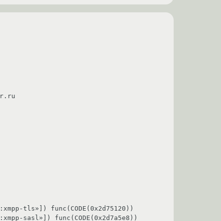
.ru     

:xmpp-tls»]) func(CODE(0x2d75120))

:xmpp-sasl»]) func(CODE(0x2d7a5e8))
