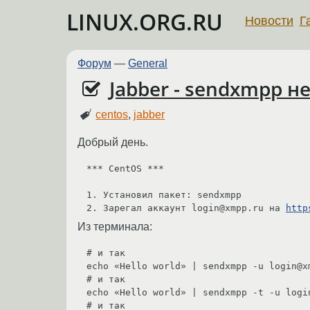
LINUX.ORG.RU
Новости
Г
Форум
—
General
Jabber - sendxmpp 
centos
,
jabber
Добрый день.
*** CentOS ***

1. Установил пакет: sendxmpp

2. Зарегал аккаунт login@xmpp.ru на 
http
Из терминала:
# и так

echo «Hello world» | sendxmpp -u login@x
# и так

echo «Hello world» | sendxmpp -t -u logi
# и так
