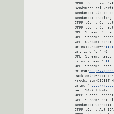
XMPP::Conn: xmppCal
sendxmpp: ssl_verif
sendxmpp: tls_ca_pa
sendxmpp: enabling 
XMPP::Conn: Connect
XMPP::Conn: Connect
XML::Stream: Connec
XML::Stream: Connec
XML::Stream: Send: 
xmlns:stream='
http:
xml:lang='en' >)

XML::Stream: Read: 
xmlns:stream='
http:
XML::Stream: Read: 
xmlns='
http://jabbe
<ack xmlns='p1:ack'
<mechanism>DIGEST-M
xmlns='
http://jabbe
ver='S4v2n+rKmTsgLF
XMPP::Conn: Connect
XML::Stream: SetCal
sendxmpp: Connect: 1
XMPP::Conn: AuthIQA