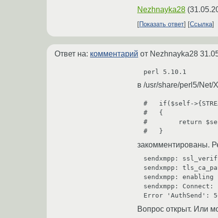
Nezhnayka28
(
31.05.2
Показать ответ
Ссылка
Ответ на:
комментарий
от Nezhnayka28
31.0
в /usr/share/perl5/Net
#   if($self->{STRE
#   {

#        return $se
закомментированы. Ре
sendxmpp: ssl_verif
sendxmpp: tls_ca_pa
sendxmpp: enabling 
sendxmpp: Connect: 1
Вопрос открыт. Или м