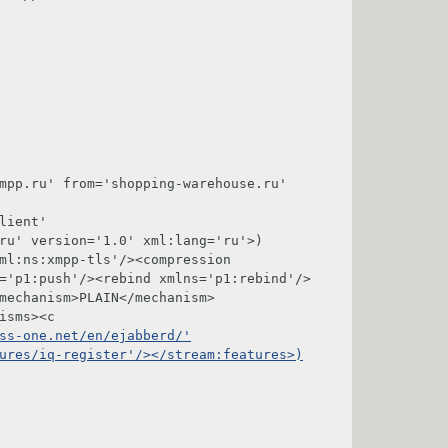
mpp.ru' from='shopping-warehouse.ru' 
ient' 
ru' version='1.0' xml:lang='ru'>)

ml:ns:xmpp-tls'/><compression 
='p1:push'/><rebind xmlns='p1:rebind'/>
mechanism>PLAIN</mechanism>
sms><c 
ss-one.net/en/ejabberd/'
ures/iq-register'/></stream:features>)