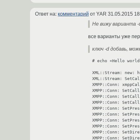
Ответ на:
комментарий
от YAR
31.05.2015 18
Не вижу варианта -u 
все варианты уже пер
ключ -d добавь, мо
# echo «Hello world
XML::Stream: new: h
XML::Stream: SetCal
XMPP::Conn: xmppCal
XMPP::Conn: SetCall
XMPP::Conn: SetCall
XMPP::Conn: SetCall
XMPP::Conn: SetPres
XMPP::Conn: SetPres
XMPP::Conn: SetPres
XMPP::Conn: SetPres
XMPP::Conn: SetDire
XMPP::Conn: SetDire