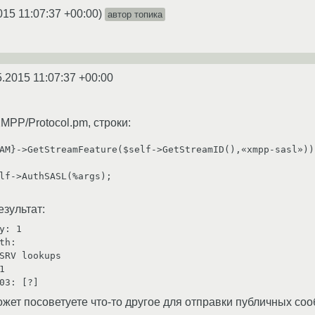
015 11:07:37 +00:00
)
автор топика
5.2015 11:07:37 +00:00
/XMPP/Protocol.pm, строки:
AM}->GetStreamFeature($self->GetStreamID(),«xmpp-sasl»))

lf->AuthSASL(%args);

зультат:
y: 1

th:

SRV lookups



ожет посоветуете что-то другое для отправки публичных со