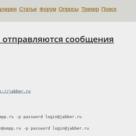
алерея
Статьи
Форум
Опросы
Трекер
Поиск
не отправляются сообщения
s://jabber.ru
mpp.ru -p password login@jabber.ru

n@xmpp.ru -p password login@jabber.ru
