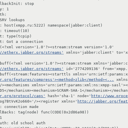
lbackInit: stop

y: 1

th:

SRV lookups

: host(xmpp.ru:5222) namespace(jabber:client)

: timeout(10)

t: type(tcpip)

t: Got a connection

(<?xml version='1.0'?><stream:stream version='1.0' 
//etherx.jabber.org/streams'
 xmlns='jabber:client' to='x
buff(<?xml version='1.0'?><stream:stream xmlns='jabber:cl
//etherx.jabber.org/streams'
 id='2774209136' from='xmpp.
buff(<stream:features><starttls xmlns='urn:ietf:params:x
r.org/features/compress'><method>zlib</method><...
 xmlns
/><mechanisms xmlns='urn:ietf:params:xml:ns:xmpp-sasl'><
D5</mechanism><mechanism>SCRAM-SHA-1</mechanism></mechani
r.org/protocol/caps'
 hash='sha-1' node='
http://www.proce
og7BtVvK2o660='/><register xmlns='
http://jabber.org/feat
: connection made

lBacks: tag(node) func(CODE(0x2d86a98))



uth: old school auth
