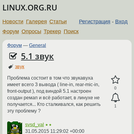
LINUX.ORG.RU
Новости
Галерея
Статьи
Регистрация
-
Вход
Форум
Опросы
Трекер
Поиск
Форум
—
General
5.1 звук
звук
Проблема состоит в том что звукавуха
имеет всего 3 вывода ( line-in, rear-mic-in,
0
front-output ), под виндой 5.1 настроен
создан ремап и всё работает, в линухе не
получается... Кто сталкивался, как решить
1
эту проблему ?
svsd_val
★★
31.05.2015 11:29:02 +00:00