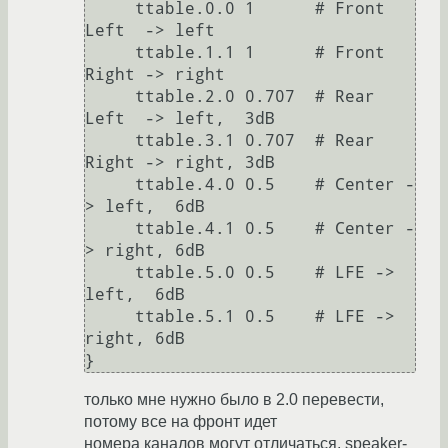
     ttable.0.0 1      # Front 
Left  -> left

     ttable.1.1 1      # Front 
Right -> right

     ttable.2.0 0.707  # Rear 
Left  -> left,  3dB

     ttable.3.1 0.707  # Rear 
Right -> right, 3dB

     ttable.4.0 0.5    # Center -
> left,  6dB

     ttable.4.1 0.5    # Center -
> right, 6dB

     ttable.5.0 0.5    # LFE -> 
left,  6dB

     ttable.5.1 0.5    # LFE -> 
right, 6dB

только мне нужно было в 2.0 перевести,
потому все на фронт идет
номера каналов могут отличаться, speaker-