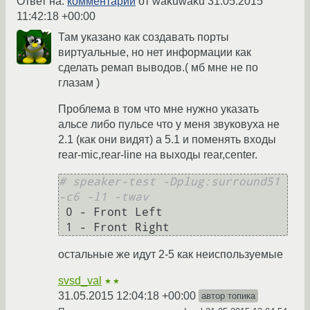
Ответ на:
комментарий
от wakuwaku
31.05.2015
11:42:18 +00:00
Там указано как создавать порты
виртуальные, но нет информации как
сделать ремап выводов.( мб мне не по
глазам )
Проблема в том что мне нужно указать
альсе либо пульсе что у меня звуковуха не
2.1 (как они видят) а 5.1 и поменять входы
rear-mic,rear-line на выходы rear,center.
# speaker-test -Dplug:surround51 
-c6 -l1 -twav
 0 - Front Left

остальные же идут 2-5 как неиспользуемые
svsd_val
★★
31.05.2015 12:04:18 +00:00
автор топика