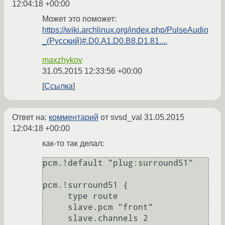
12:04:18 +00:00
Может это поможет:
https://wiki.archlinux.org/index.php/PulseAudio
_(Русский)#.D0.A1.D0.B8.D1.81....
maxzhykov
31.05.2015 12:33:56 +00:00
Ссылка
Ответ на:
комментарий
от svsd_val
31.05.2015
12:04:18 +00:00
как-то так делал:
pcm.!default "plug:surround51"

pcm.!surround51 {

     type route

     slave.pcm "front"

     slave.channels 2
