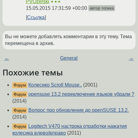
PVOzerski
★★★
15.05.2015 17:31:59 +00:00
автор топика
Ссылка
Вы не можете добавлять комментарии в эту тему. Тема
перемещена в архив.
←
General
→
Похожие темы
Колесико Scroll Mouse..
(2001)
Форум
opensuse 13.2 переключение языков убрали ?
Форум
(2014)
Вопрос про обновление до openSUSE 13.2.
Форум
(2014)
Logitech V470 настрока отработки нажатия
Форум
колесика влево/вправо
(2011)