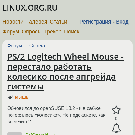
LINUX.ORG.RU
Новости
Галерея
Статьи
Регистрация
-
Вход
Форум
Опросы
Трекер
Поиск
Форум
—
General
PS/2 Logitech Wheel Mouse -
перестало работать
колесико после апгрейда
системы
мышь
Обновился до openSUSE 13.2 - и в сабже
потерялось «колесико». Не подскажете, как
0
вылечить?