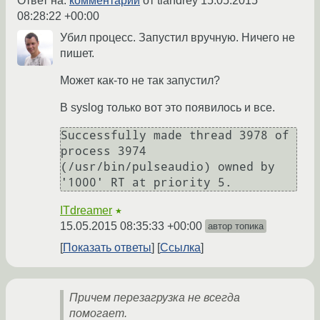
Ответ на:
комментарий
от tiandrey
15.05.2015
08:28:22 +00:00
Убил процесс. Запустил вручную. Ничего не
пишет.
Может как-то не так запустил?
В syslog только вот это появилось и все.
Successfully made thread 3978 of 
process 3974 
(/usr/bin/pulseaudio) owned by 
ITdreamer
★
15.05.2015 08:35:33 +00:00
автор топика
Показать ответы
Ссылка
Причем перезагрузка не всегда
помогает.