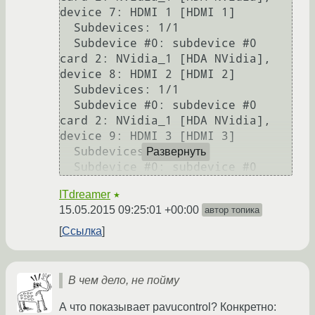
device 7: HDMI 1 [HDMI 1]

  Subdevices: 1/1

  Subdevice #0: subdevice #0

card 2: NVidia_1 [HDA NVidia], 
device 8: HDMI 2 [HDMI 2]

  Subdevices: 1/1

  Subdevice #0: subdevice #0

card 2: NVidia_1 [HDA NVidia], 
device 9: HDMI 3 [HDMI 3]

  Subdevices: 1/1

Развернуть
ITdreamer
★
15.05.2015 09:25:01 +00:00
автор топика
Ссылка
В чем дело, не пойму
А что показывает pavucontrol? Конкретно: