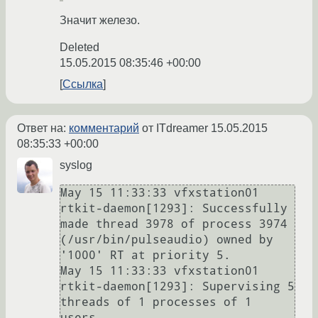
Значит железо.
Deleted
15.05.2015 08:35:46 +00:00
Ссылка
Ответ на:
комментарий
от ITdreamer
15.05.2015
08:35:33 +00:00
syslog
May 15 11:33:33 vfxstation01 
rtkit-daemon[1293]: Successfully 
made thread 3978 of process 3974 
(/usr/bin/pulseaudio) owned by 
'1000' RT at priority 5.

May 15 11:33:33 vfxstation01 
rtkit-daemon[1293]: Supervising 5 
threads of 1 processes of 1 