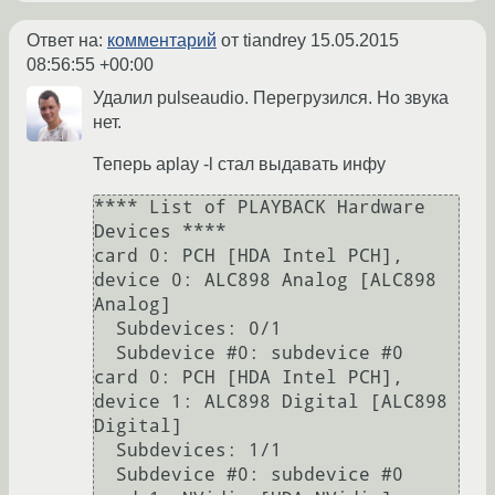
Ответ на:
комментарий
от tiandrey
15.05.2015
08:56:55 +00:00
Удалил pulseaudio. Перегрузился. Но звука
нет.
Теперь aplay -l стал выдавать инфу
**** List of PLAYBACK Hardware 
Devices ****

card 0: PCH [HDA Intel PCH], 
device 0: ALC898 Analog [ALC898 
Analog]

  Subdevices: 0/1

  Subdevice #0: subdevice #0

card 0: PCH [HDA Intel PCH], 
device 1: ALC898 Digital [ALC898 
Digital]

  Subdevices: 1/1

  Subdevice #0: subdevice #0
