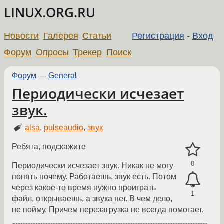
LINUX.ORG.RU
Новости
Галерея
Статьи
Регистрация
-
Вход
Форум
Опросы
Трекер
Поиск
Форум
—
General
Периодически исчезает
звук.
alsa
,
pulseaudio
,
звук
Ребята, подскажите
0
Периодически исчезает звук. Никак не могу
понять почему. Работаешь, звук есть. Потом
через какое-то время нужно проиграть
1
файл, открываешь, а звука нет. В чем дело,
не пойму. Причем перезагрузка не всегда помогает.