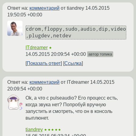
Ответ на:
комментарий
от tiandrey
14.05.2015
19:50:05 +00:00
cdrom,floppy,sudo,audio,dip,video
ITdreamer
★
14.05.2015 20:09:54 +00:00
автор топика
Показать ответ
Ссылка
Ответ на:
комментарий
от ITdreamer
14.05.2015
20:09:54 +00:00
Ok, а что с pulseaudio? Его процесс есть,
когда звука нет? Попробуй вручную
запустить и смотреть, что он в консоль
выплюнет.
tiandrey
★★★★★