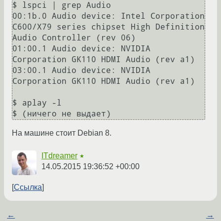
$ lspci | grep Audio

00:1b.0 Audio device: Intel Corporation 
C600/X79 series chipset High Definition 
Audio Controller (rev 06)

01:00.1 Audio device: NVIDIA 
Corporation GK110 HDMI Audio (rev a1)

03:00.1 Audio device: NVIDIA 
Corporation GK110 HDMI Audio (rev a1)

$ aplay -l

На машине стоит Debian 8.
ITdreamer
★
14.05.2015 19:36:52 +00:00
Ссылка
←
→