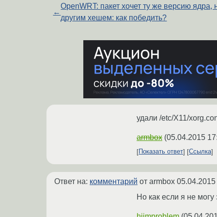
OpenWRT: пакет хочет ту же версию ядра, 
←
другим хешем: как победить?
удали /etc/X11/xorg.con
armbox
(
05.04.2015 17
Показать ответ
Ссылка
Ответ на:
комментарий
от armbox
05.04.2015
Но как если я не могу
hiimproblem
(
05.04.201