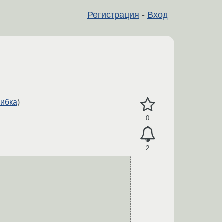
Регистрация
-
Вход
ибка
)
0
2