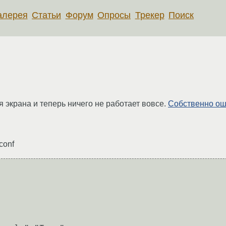
алерея
Статьи
Форум
Опросы
Трекер
Поиск
 экрана и теперь ничего не работает вовсе.
Собственно ош
conf