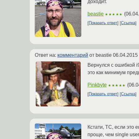
доходит.
beastie
(
06.04
★★★★★
Показать ответ
Ссылка
Ответ на:
комментарий
от beastie
06.04.2015
Вернулся с ошибкой i9
это как минимум пред
Pinkbyte
(
06.0
★★★★★
Показать ответ
Ссылка
Кстати, ТС, если это 
проще, чем single user