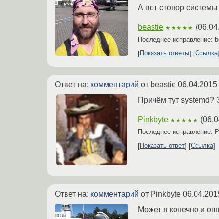
А вот стопор системы
beastie
(
06.04
★★★★★
Последнее исправление: b
Показать ответы
Ссылка
Ответ на:
комментарий
от beastie
06.04.2015
Причём тут systemd? Э
Pinkbyte
(
06.0
★★★★★
Последнее исправление: P
Показать ответ
Ссылка
Ответ на:
комментарий
от Pinkbyte
06.04.201
Может я конечно и ош