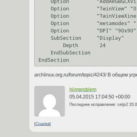
    Option         "AddARGBGLXVisuals" "True"

    Option         "TwinView" "0"

    Option         "TwinViewXineramaInfoOrder" "CRT-0"

    Option         "metamodes" "1680x1050_60 +0+0"

    Option         "DPI" "90x90"

    SubSection     "Display"

        Depth       24

    EndSubSection

archlinux.org.ru/forum/topic/4243/ В общем уг
hiimproblem
05.04.2015 17:04:50 +00:00
Последнее исправление: cetjs2
20.0
Ссылка