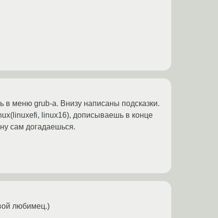
ь в меню grub-а. Внизу написаны подсказки.
(linuxefi, linux16), дописываешь в конце
. ну сам догадаешься.
вой любимец.)