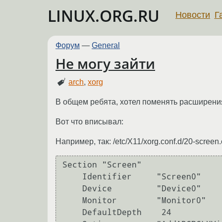
LINUX.ORG.RU
Новости
Г
Форум
—
General
Не могу зайти
arch
,
xorg
В общем ребята, хотел поменять расширения
Вот что вписывал:
Например, так: /etc/X11/xorg.conf.d/20-screen.
Section "Screen"

    Identifier     "Screen0"

    Device         "Device0"

    Monitor        "Monitor0"

    DefaultDepth    24  
