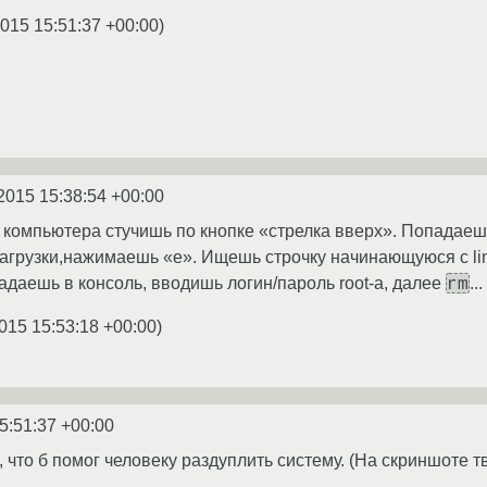
2015 15:51:37 +00:00
)
2015 15:38:54 +00:00
ке компьютера стучишь по кнопке «стрелка вверх». Попадаеш
грузки,нажимаешь «e». Ищешь строчку начинающуюся с linux
rm
адаешь в консоль, вводишь логин/пароль root-a, далее
..
015 15:53:18 +00:00
)
5:51:37 +00:00
 что б помог человеку раздуплить систему. (На скриншоте т