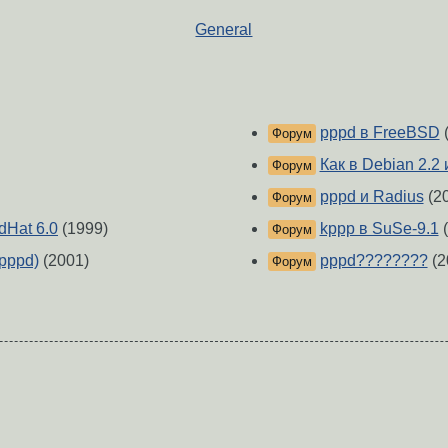
General
pppd в FreeBSD
(
Форум
Как в Debian 2.2
Форум
pppd и Radius
(2
Форум
dHat 6.0
(1999)
kppp в SuSe-9.1
(
Форум
 pppd)
(2001)
pppd????????
(2
Форум