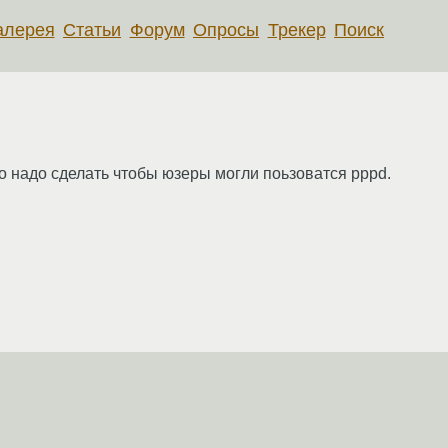
алерея
Статьи
Форум
Опросы
Трекер
Поиск
 надо сделать чтобы юзеры могли поьзоватся pppd.