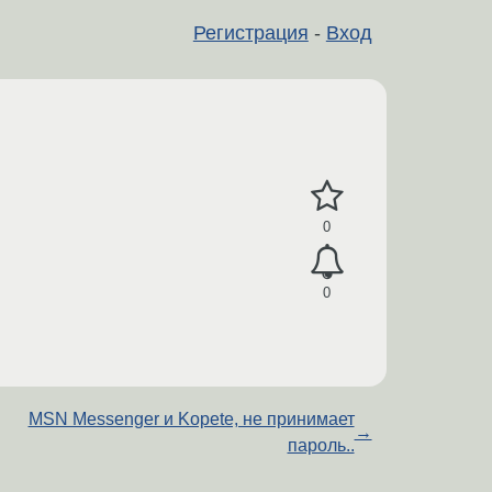
Регистрация
-
Вход
0
0
MSN Messenger и Kopete, не принимает
→
пароль..