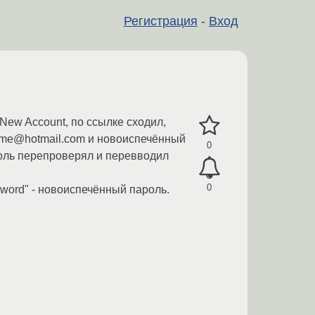
Регистрация
-
Вход
 New Account, по ссылке сходил,
me@hotmail.com и новоиспечённый
0
оль перепроверял и перевводил
0
sword" - новоиспечённый пароль.