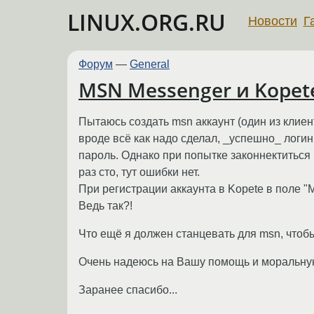
LINUX.ORG.RU
Новости
Г
Форум
—
General
MSN Messenger и Kopete
Пытаюсь создать msn аккаунт (один из клиент
вроде всё как надо сделал, _успешно_ логи
пароль. Однако при попытке законнектитьс
раз сто, тут ошибки нет.
При регистрации аккаунта в Kopete в поле 
Ведь так?!
Что ещё я должен станцевать для msn, чтоб
Очень надеюсь на Вашу помощь и моральную
Заранее спасибо...