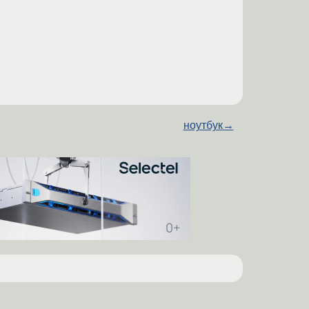
ноутбук
→