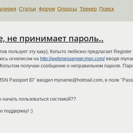
алерея
Статьи
Форум
Опросы
Трекер
Поиск
, не принимает пароль..
ов пользует эту каку), Копыто любезно предлагает Register
нюсь огнелисом на
http://webmessenger.msn.com/
вводя myna
я Копытом получаю сообщение о неправильном пароле. Пар
"MSN Passport ID" вводил myname@hotmail.com, в поле "Pas
ы начать пользоваться системой??
 поддержку! :)