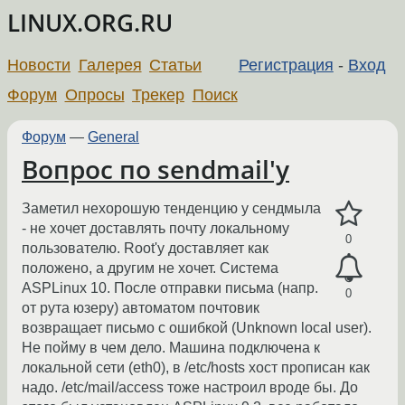
LINUX.ORG.RU
Новости
Галерея
Статьи
Регистрация
-
Вход
Форум
Опросы
Трекер
Поиск
Форум
—
General
Вопрос по sendmail'y
Заметил нехорошую тенденцию у сендмыла
- не хочет доставлять почту локальному
0
пользователю. Root'у доставляет как
положено, а другим не хочет. Система
ASPLinux 10. После отправки письма (напр.
0
от рута юзеру) автоматом почтовик
возвращает письмо с ошибкой (Unknown local user).
Не пойму в чем дело. Машина подключена к
локальной сети (eth0), в /etc/hosts хост прописан как
надо. /etc/mail/access тоже настроил вроде бы. До