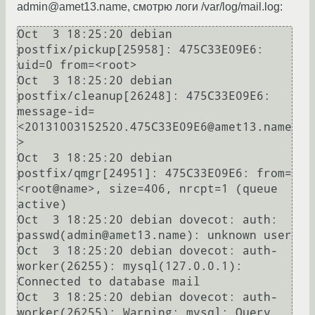
admin@amet13.name, смотрю логи /var/log/mail.log:
Oct  3 18:25:20 debian 
postfix/pickup[25958]: 475C33E09E6: 
uid=0 from=<root>

Oct  3 18:25:20 debian 
postfix/cleanup[26248]: 475C33E09E6: 
message-id=
<20131003152520.475C33E09E6@amet13.name
>

Oct  3 18:25:20 debian 
postfix/qmgr[24951]: 475C33E09E6: from=
<root@name>, size=406, nrcpt=1 (queue 
active)

Oct  3 18:25:20 debian dovecot: auth: 
passwd(admin@amet13.name): unknown user

Oct  3 18:25:20 debian dovecot: auth-
worker(26255): mysql(127.0.0.1): 
Connected to database mail

Oct  3 18:25:20 debian dovecot: auth-
worker(26255): Warning: mysql: Query 