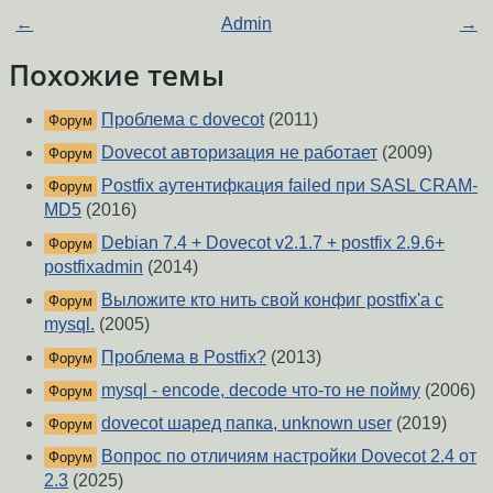
←
Admin
→
Похожие темы
Проблема с dovecot
(2011)
Форум
Dovecot авторизация не работает
(2009)
Форум
Postfix аутентифкация failed при SASL CRAM-
Форум
MD5
(2016)
Debian 7.4 + Dovecot v2.1.7 + postfix 2.9.6+
Форум
postfixadmin
(2014)
Выложите кто нить свой конфиг postfix'а с
Форум
mysql.
(2005)
Проблема в Postfix?
(2013)
Форум
mysql - encode, decode что-то не пойму
(2006)
Форум
dovecot шаред папка, unknown user
(2019)
Форум
Вопрос по отличиям настройки Dovecot 2.4 от
Форум
2.3
(2025)