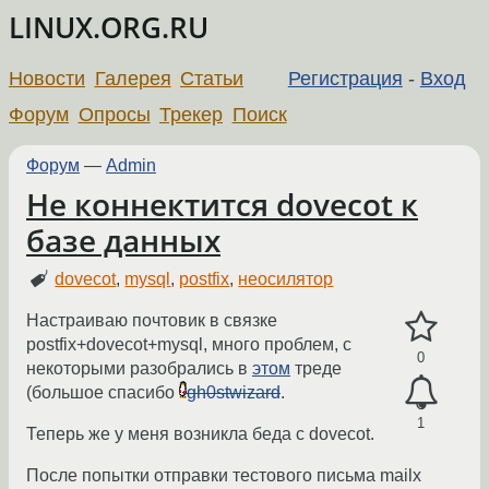
LINUX.ORG.RU
Новости
Галерея
Статьи
Регистрация
-
Вход
Форум
Опросы
Трекер
Поиск
Форум
—
Admin
Не коннектится dovecot к
базе данных
dovecot
,
mysql
,
postfix
,
неосилятор
Настраиваю почтовик в связке
postfix+dovecot+mysql, много проблем, с
0
некоторыми разобрались в
этом
треде
(большое спасибо
gh0stwizard
.
1
Теперь же у меня возникла беда с dovecot.
После попытки отправки тестового письма mailx