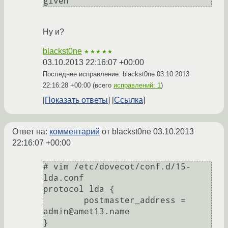
given
Ну и?
blackst0ne
★★★★★
03.10.2013 22:16:07 +00:00
Последнее исправление: blackst0ne
03.10.2013
22:16:28 +00:00
(всего
исправлений: 1
)
Показать ответы
Ссылка
Ответ на:
комментарий
от blackst0ne
03.10.2013
22:16:07 +00:00
# vim /etc/dovecot/conf.d/15-
lda.conf

protocol lda {

	postmaster_address = 
admin@amet13.name

}