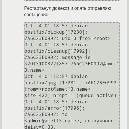
Рестартанул довекот и опять отправляю
сообщение.
Oct  4 01:18:57 debian 
postfix/pickup[17280]: 
7A6C23E0992: uid=0 from=<root>

Oct  4 01:18:57 debian 
postfix/cleanup[17992]: 
7A6C23E0992: message-id=
<20131003221857.7A6C23E0992@amet1
3.name>

Oct  4 01:18:57 debian 
postfix/qmgr[17281]: 7A6C23E0992: 
from=<root@amet13.name>, 
size=422, nrcpt=1 (queue active)

Oct  4 01:18:57 debian 
postfix/error[17996]: 
7A6C23E0992: to=
<admin@amet13.name>, relay=none, 
delay=0.33, 