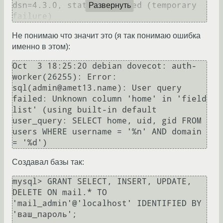
dsn=4.3.0, status=deferred (temporary 
Развернуть
failure)
Не понимаю что значит это (я так понимаю ошибка
именно в этом):
Oct  3 18:25:20 debian dovecot: auth-
worker(26255): Error: 
sql(admin@amet13.name): User query 
failed: Unknown column 'home' in 'field 
list' (using built-in default 
user_query: SELECT home, uid, gid FROM 
users WHERE username = '%n' AND domain 
= '%d')
Создавал базы так:
mysql> GRANT SELECT, INSERT, UPDATE, 
DELETE ON mail.* TO 
'mail_admin'@'localhost' IDENTIFIED BY 
'ваш_пароль';
