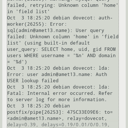
failed, retrying: Unknown column 'home' 
in 'field list'

Oct  3 18:25:20 debian dovecot: auth-
worker(26255): Error: 
sql(admin@amet13.name): User query 
failed: Unknown column 'home' in 'field 
list' (using built-in default 
user_query: SELECT home, uid, gid FROM 
users WHERE username = '%n' AND domain 
= '%d')

Oct  3 18:25:20 debian dovecot: lda: 
Error: user admin@amet13.name: Auth 
USER lookup failed

Oct  3 18:25:20 debian dovecot: lda: 
Fatal: Internal error occurred. Refer 
to server log for more information.

Oct  3 18:25:20 debian 
postfix/pipe[26253]: 475C33E09E6: to=
<admin@amet13.name>, relay=dovecot, 
delay=0.39, delays=0.19/0.01/0/0.19, 