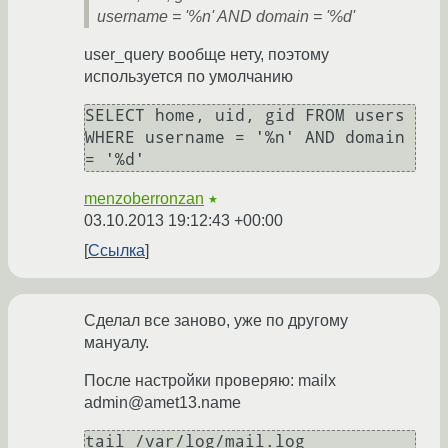
username = '%n' AND domain = '%d'
user_query вообще нету, поэтому
используется по умолчанию
SELECT home, uid, gid FROM users 
WHERE username = '%n' AND domain 
= '%d'
menzoberronzan
★
03.10.2013 19:12:43 +00:00
Ссылка
Сделал все заново, уже по другому
мануалу.
После настройки проверяю: mailx
admin@amet13.name
tail /var/log/mail.log
