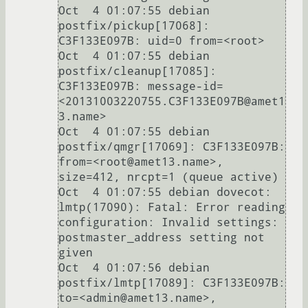
Oct  4 01:07:55 debian 
postfix/pickup[17068]: 
C3F133E097B: uid=0 from=<root>

Oct  4 01:07:55 debian 
postfix/cleanup[17085]: 
C3F133E097B: message-id=
<20131003220755.C3F133E097B@amet1
3.name>

Oct  4 01:07:55 debian 
postfix/qmgr[17069]: C3F133E097B: 
from=<root@amet13.name>, 
size=412, nrcpt=1 (queue active)

Oct  4 01:07:55 debian dovecot: 
lmtp(17090): Fatal: Error reading 
configuration: Invalid settings: 
postmaster_address setting not 
given

Oct  4 01:07:56 debian 
postfix/lmtp[17089]: C3F133E097B: 
to=<admin@amet13.name>, 