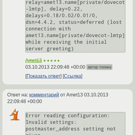
relay=amet13.name[private/dovecot
-lmtp], delay=0.22, 
delays=0.18/0.02/0.01/0, 
dsn=4.4.2, status=deferred (lost 
connection with 
amet13.name[private/dovecot-lmtp] 
while receiving the initial 
server greeting)
Amet13
★★★★★
03.10.2013 22:09:48 +00:00
автор топика
Показать ответ
Ссылка
Ответ на:
комментарий
от Amet13
03.10.2013
22:09:48 +00:00
Error reading configuration: 
Invalid settings: 
postmaster_address setting not 