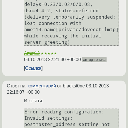
delays=0.23/0.02/0/0.08, 
dsn=4.4.2, status=deferred 
(delivery temporarily suspended: 
lost connection with 
amet13.name[private/dovecot-lmtp] 
while receiving the initial 
server greeting)
Amet13
★★★★★
03.10.2013 22:21:30 +00:00
автор топика
Ссылка
Ответ на:
комментарий
от blackst0ne
03.10.2013
22:16:07 +00:00
И кстати:
Error reading configuration: 
Invalid settings: 
postmaster_address setting not 