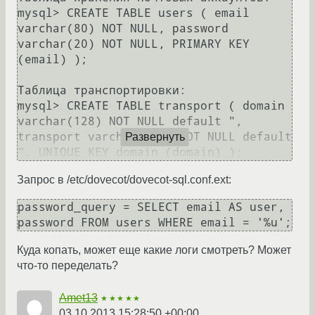
mysql> CREATE TABLE users ( email 
varchar(80) NOT NULL, password 
varchar(20) NOT NULL, PRIMARY KEY 
(email) );

Таблица транспортировки:

mysql> CREATE TABLE transport ( domain 
varchar(128) NOT NULL default ", 
transport varchar(128) NOT NULL default 
Развернуть
", UNIQUE KEY domain (domain) );
Запрос в /etc/dovecot/dovecot-sql.conf.ext:
password_query = SELECT email AS user, 
password FROM users WHERE email = '%u';
Куда копать, может еще какие логи смотреть? Может
что-то переделать?
Amet13
★★★★★
03.10.2013 15:28:50 +00:00