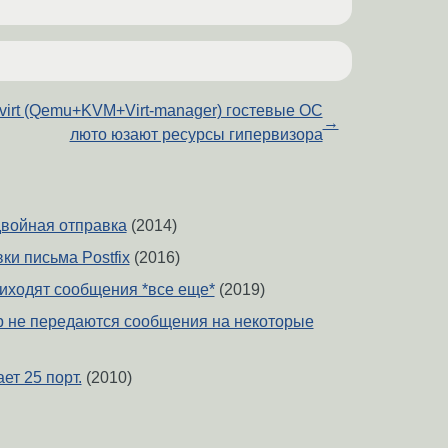
bvirt (Qemu+KVM+Virt-manager) гостевые ОС
→
люто юзают ресурсы гипервизора
двойная отправка
(2014)
ки письма Postfix
(2016)
иходят сообщения *все еще*
(2019)
 не передаются сообщения на некоторые
ет 25 порт.
(2010)