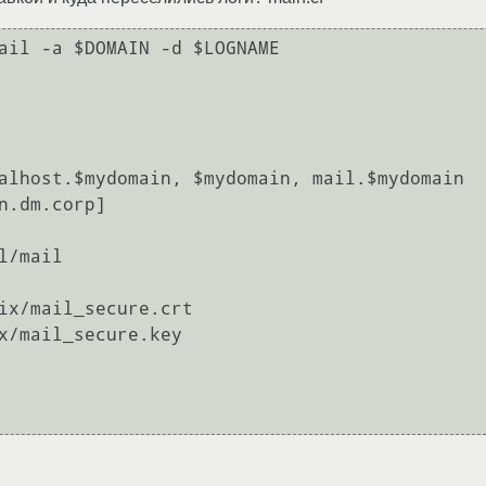
ail -a $DOMAIN -d $LOGNAME

alhost.$mydomain, $mydomain, mail.$mydomain

n.dm.corp]

/mail

ix/mail_secure.crt

x/mail_secure.key
