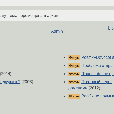
ему. Тема перемещена в архив.
Li
Admin
Postfix+Dovecot 
Форум
Проблема отправ
Форум
(2014)
Roundcube не пр
Форум
 подружить?
(2003)
Почтовый сервер
Форум
доменами
(2012)
Postfix не подыма
Форум