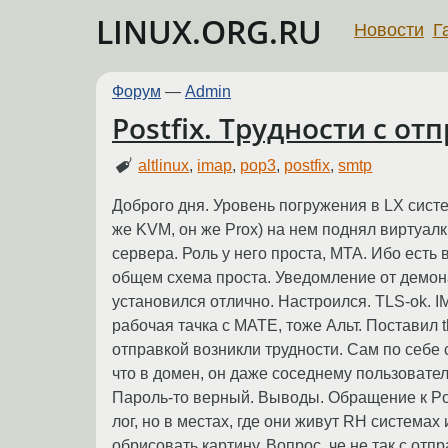
LINUX.ORG.RU
Новости
Г
Форум
—
Admin
Postfix. Трудности с о
altlinux
,
imap
,
pop3
,
postfix
,
smtp
Доброго дня. Уровень погружения в LX систе
же KVM, он же Prox) на нем поднял виртуал
сервера. Роль у него проста, MTA. Ибо есть
общем схема проста. Уведомление от демона
установился отлично. Настроился. TLS-ok. I
рабочая тачка с MATE, тоже Альт. Поставил 
отправкой возникли трудности. Сам по себе 
что в домен, он даже соседнему пользоват
Пароль-то верный. Выводы. Обращение к Post
лог, но в местах, где они живут RH системах и
обрисовать картину. Вопрос, че не так с отп