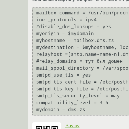
mailbox_command = /usr/bin/procm
inet_protocols = ipv4

#disable_dns_lookups = yes

myorigin = $mydomain

myhostname = mailbox.dms.zs

mydestination = $myhostname, loc
relayhost =[smtp.name-name-n1.dm
#relay_domains = тут был домен

mail_spool_directory = /var/spool
smtpd_use_tls = yes

smtpd_tls_cert_file = /etc/postf
smtpd_tls_key_file = /etc/postfi
smtp_tls_security_level = may

compatibility_level = 3.6

Pavlov