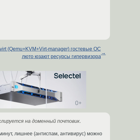
bvirt (Qemu+KVM+Virt-manager) гостевые ОС
→
люто юзают ресурсы гипервизора
слируется на доменный почтовик.
 минут, лишнее (антиспам, антивирус) можно