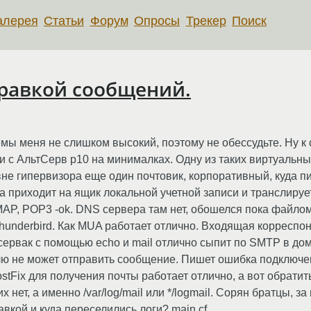
алерея
Статьи
Форум
Опросы
Трекер
Поиск
тправкой сообщений.
мы меня не слишком высокий, поэтому не обессудьте. Ну к с
ки с АльтСерв p10 на минималках. Одну из таких виртуальн
 вне гипервизора еще один почтовик, корпоративный, куда 
 приходит на ящик локальной учетной записи и транслирует
MAP, POP3 -ok. DNS сервера там нет, обошелся пока файлом
thunderbird. Как MUA работает отлично. Входящая корреспо
сервак с помощью echo и mail отлично сыпит по SMTP в доме
елю не может отправить сообщение. Пишет ошибка подключе
Fix для получения почты работает отлично, а вот обратить
х нет, а именно /var/log/mail или */logmail. Сорян братцы, з
равкой и куда переселились логи? main.cf