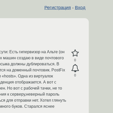
Регистрация
-
Вход
ути: Есть гипервизор на Альте (он
ых машин создаю в виде почтового
0
письма должны дублироваться. В
ся на доменный почтовик. PostFix
0
 «hosts». Одна из виртуалок
нденция отображается. А вот с
н. Но вот с рабочей тачки, не то
ния к серверу,неверный пароль
ся для отправки нет. Хотел глянуть
а много буков. Старался яснее