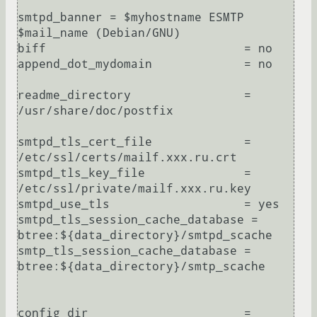
smtpd_banner = $myhostname ESMTP 
$mail_name (Debian/GNU)

biff                            = no

append_dot_mydomain             = no

readme_directory                = 
/usr/share/doc/postfix

smtpd_tls_cert_file             = 
/etc/ssl/certs/mailf.xxx.ru.crt

smtpd_tls_key_file              = 
/etc/ssl/private/mailf.xxx.ru.key

smtpd_use_tls                   = yes

smtpd_tls_session_cache_database = 
btree:${data_directory}/smtpd_scache

smtp_tls_session_cache_database = 
btree:${data_directory}/smtp_scache

config_dir                      = 