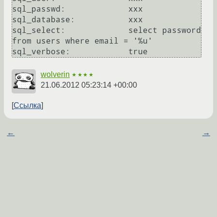
sql_passwd:             xxx

sql_database:           xxx

sql_select:             select password 
from users where email = '%u'

wolverin
★★★★
21.06.2012 05:23:14 +00:00
Ссылка
←
→