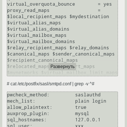
virtual_overquota_bounce        = yes

proxy_read_maps                 = 
$local_recipient_maps $mydestination 
$virtual_alias_maps 
$virtual_alias_domains 
$virtual_mailbox_maps 
$virtual_mailbox_domains 
$relay_recipient_maps $relay_domains 
$canonical_maps $sender_canonical_maps 
$recipient_canonical_maps 
$relocated_maps $transport_maps 
Развернуть
# cat /etc/postfix/sasl/smtpd.conf | grep -v ^#
pwcheck_method:         saslauthd

mech_list:              plain login

allow_plaintext:        true

auxprop_plugin:         mysql

sql_hostnames:          127.0.0.1

sql_user:               xxx
