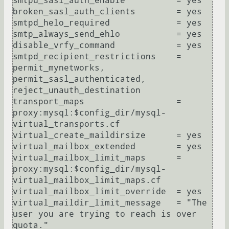
smtpd_sasl_auth_enable          = yes

broken_sasl_auth_clients        = yes

smtpd_helo_required             = yes

smtp_always_send_ehlo           = yes

disable_vrfy_command            = yes

smtpd_recipient_restrictions    = 
permit_mynetworks, 
permit_sasl_authenticated, 
reject_unauth_destination

transport_maps                  = 
proxy:mysql:$config_dir/mysql-
virtual_transports.cf

virtual_create_maildirsize      = yes

virtual_mailbox_extended        = yes

virtual_mailbox_limit_maps      = 
proxy:mysql:$config_dir/mysql-
virtual_mailbox_limit_maps.cf

virtual_mailbox_limit_override  = yes

virtual_maildir_limit_message   = "The 
user you are trying to reach is over 
quota."
