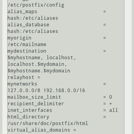
/etc/postfix/config

alias_maps                      = 
hash:/etc/aliases

alias_database                  = 
hash:/etc/aliases

myorigin                        = 
/etc/mailname

mydestination                   = 
$myhostname, localhost, 
localhost.$mydomain, 
$myhostname.$mydomain

relayhost =

mynetworks                      = 
127.0.0.0/8 192.168.0.0/16

mailbox_size_limit              = 0

recipient_delimiter             = +

inet_interfaces                 = all

html_directory                  = 
/usr/share/doc/postfix/html

virtual_alias_domains =
