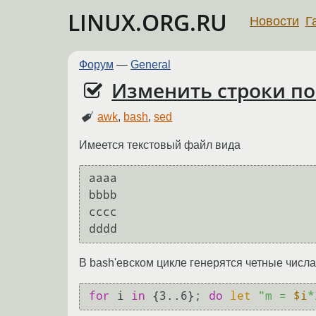
LINUX.ORG.RU
Новости
Г
Форум
—
General
Изменить строки по
awk
,
bash
,
sed
Имеется текстовый файл вида
aaaa

bbbb

cccc

В bash'евском цикле генерятся четные числ
for
 i 
in
 {3..6}; 
do
let
"m = 
$i
*