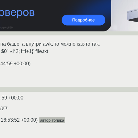
на баше, а внутри awk, то можно как-то так.
0" «i*2; i=i+1}' file.txt
:44:59 +00:00
)
:59 +00:00
дет.
 16:53:52 +00:00
)
автор топика