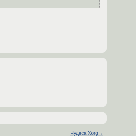
Чудеса Xorg
→