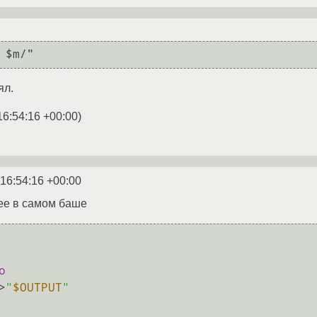
 $m/"
ял.
16:54:16 +00:00
)
 16:54:16 +00:00
рее в самом баше
o
>
"
$OUTPUT
"