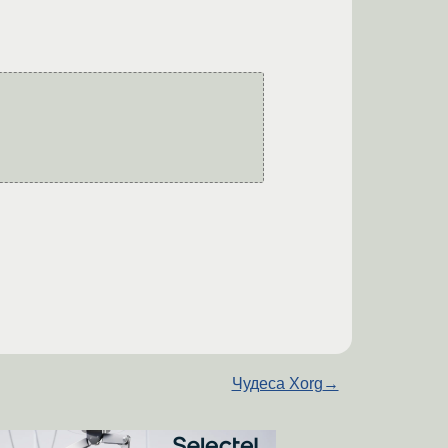
Чудеса Xorg
→