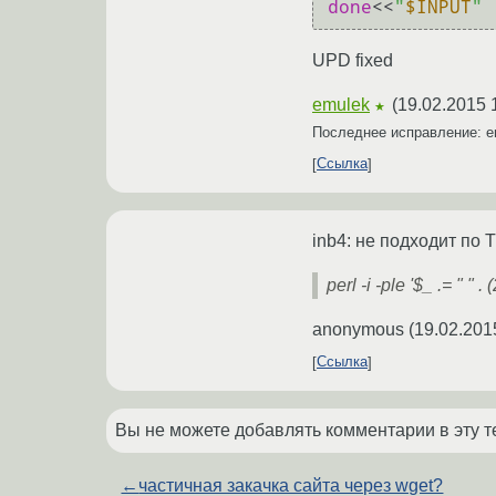
done
<<
"
$INPUT
"
UPD fixed
emulek
(
19.02.2015 
★
Последнее исправление: 
Ссылка
inb4: не подходит по 
perl -i -ple '$_ .= " " . (
anonymous
(
19.02.201
Ссылка
Вы не можете добавлять комментарии в эту т
←
частичная закачка сайта через wget?