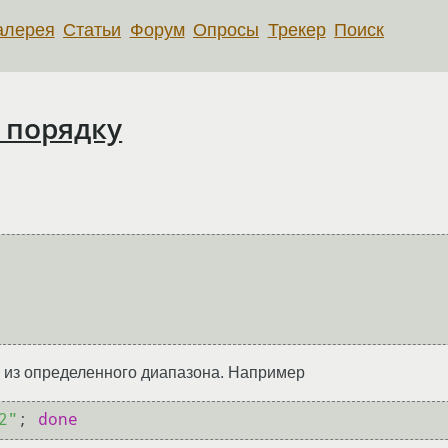
алерея
Статьи
Форум
Опросы
Трекер
Поиск
 порядку
а из определенного диапазона. Например
2"
; 
done