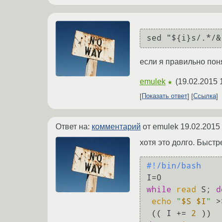
sed "${i}s/.*/&
если я правильно пон
emulek
(
19.02.2015 
★
Показать ответ
Ссылка
Ответ на:
комментарий
от emulek
19.02.2015
хотя это долго. Быст
#!/bin/bash
while
read
 S; 
d
echo
"
$S
$I
"
 >
 (( I += 
2