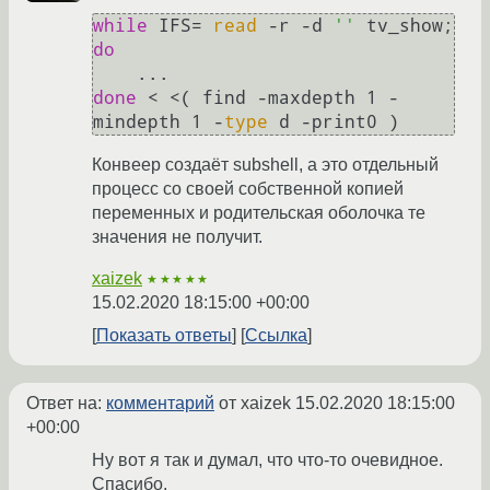
while
 IFS= 
read
 -r -d 
''
 tv_show; 
do
done
 < <( find -maxdepth 1 -
mindepth 1 -
type
Конвеер создаёт subshell, а это отдельный
процесс со своей собственной копией
переменных и родительская оболочка те
значения не получит.
xaizek
★★★★★
15.02.2020 18:15:00 +00:00
Показать ответы
Ссылка
Ответ на:
комментарий
от xaizek
15.02.2020 18:15:00
+00:00
Ну вот я так и думал, что что-то очевидное.
Спасибо.