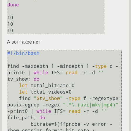
done
10

10

А вот такое нет
#!/bin/bash
find -maxdepth 1 -mindepth 1 -
type
 d -
print0 | 
while
 IFS= 
read
 -r -d 
''
tv_show; 
do
let
 total_bitrate=0

let
 total_videos=0

    find 
"
$tv_show
"
 -
type
 f -regextype 
posix-egrep -regex 
".*\.(avi|mkv|mp4)"
-print0 | 
while
 IFS= 
read
 -r -d 
''
file_path; 
do
        bitrate=$(ffprobe -v error -
show_entries format=bit_rate \
