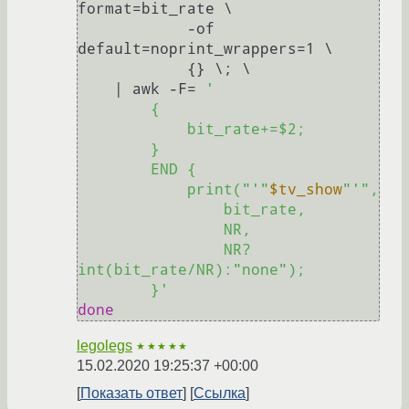
format=bit_rate \

            -of 
default=noprint_wrappers=1 \

            {} \; \

    | awk -F= 
'

        {

            bit_rate+=$2;

        }

        END {

            print("'
"
$tv_show
"
'",

                bit_rate,

                NR,

                NR?
int(bit_rate/NR):"none");

        }'
done
legolegs
★★★★★
15.02.2020 19:25:37 +00:00
Показать ответ
Ссылка