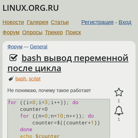
LINUX.ORG.RU
Новости
Галерея
Статьи
Регистрация
-
Вход
Форум
Опросы
Трекер
Поиск
Форум
—
General
bash вывод переменной
после цикла
bash
,
script
Не понимаю, почему такое работает
1
for
 ((i=
0
;i<
3
;i++)); 
do
    counter=0

for
 ((n=
0
;n<
10
;n++)); 
do
1
        counter=$((counter+
1
))

done
echo
$counter