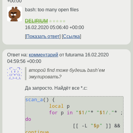
+00:00
bash: too many open files
DELIRIUM
☆☆☆☆☆
16.02.2020 05:06:40 +00:00
Показать ответ
Ссылка
Ответ на:
комментарий
от futurama
16.02.2020
04:59:56 +00:00
второй find тоже будешь bash’ем
эмулировать?
Да запросто. Найдёт все *.c:
scan_a
() {

local
 p

for
 p 
in
"
$1
/"
* 
"
$1
/."
* ; 
do
                [[ -L 
"
$p
"
 ]] && 
continue