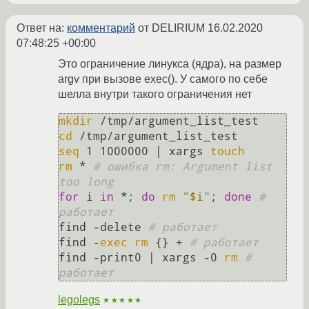
Ответ на:
комментарий
от DELIRIUM
16.02.2020
07:48:25 +00:00
Это ограничение линукса (ядра), на размер
argv при вызове exec(). У самого по себе
шелла внутри такого ограничения нет
mkdir
cd
seq
 1 1000000 | xargs 
touch
rm
 * 
# ошибка rm: Argument list 
too long
for
 i 
in
 *; 
do
rm
"
$i
"
; 
done
# 
работает
find -delete 
# работает
find -
exec
rm
 {} + 
# работает
find -print0 | xargs -0 
rm
# 
работает
legolegs
★★★★★