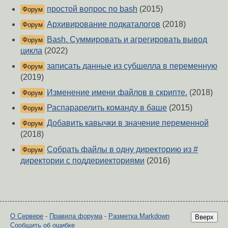
простой вопрос по bash
(2015)
Форум
Архивирование подкаталогов
(2018)
Форум
Bash. Суммировать и агрегировать вывод
Форум
цикла
(2022)
записать данные из субшелла в переменную
Форум
(2019)
Изменение имени файлов в скрипте.
(2018)
Форум
Распарарелить команду в баше
(2015)
Форум
Добавить кавычки в значение переменной
Форум
(2018)
Собрать файлы в одну директорию из #
Форум
директории с поддериекториями
(2016)
О Сервере
-
Правила форума
-
Разметка Markdown
Вверх
Сообщить об ошибке