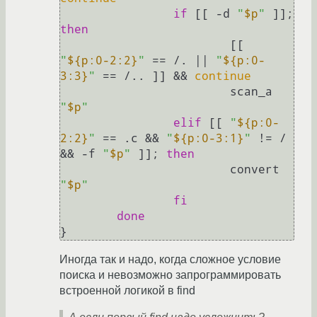
if
 [[ -d 
"
$p
"
 ]]; 
then
                        [[ 
"
${p:0-2:2}
"
 == /. || 
"
${p:0-
3:3}
"
 == /.. ]] && 
continue
                        scan_a 
"
$p
"
elif
 [[ 
"
${p:0-
2:2}
"
 == .c && 
"
${p:0-3:1}
"
 != / 
&& -f 
"
$p
"
 ]]; 
then
                        convert 
"
$p
"
fi
done
Иногда так и надо, когда сложное условие
поиска и невозможно запрограммировать
встроенной логикой в find