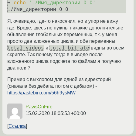
+ 
echo
'./Имя_директории 0 0'
Я, очевидно, где-то накосячил, но в упор не вижу
где. Вроде, здесь не нужны никакие дополнительне
объявления глобальных переменных, т.к. у меня
просто два вложенных цикла, и обе переменны
total_videos
total_bitrate
и
видны во всем
скрипте. Так почему тогда в выводе после
вложенного цикла подсчета по файлам я получаю
два ноля?
Пример с выхлопом для одной из директорий
(сначала без дебага, потом с дебагом) -
https://pastebin.com/56h9ysMW
PawsOnFire
15.02.2020 18:05:53 +00:00
Ссылка