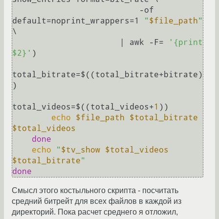
                          -of 
default=noprint_wrappers=1 
"
$file_path
"
\

                      | awk -F= 
'{print 
$2}'
)

total_bitrate=$((total_bitrate+bitrate)
)

total_videos=$((total_videos+
1
))

echo
$file_path
$total_bitrate
$total_videos
done
echo
"
$tv_show
$total_videos
$total_bitrate
"
done
Смысл этого костыльного скрипта - посчитать
средний битрейт для всех файлов в каждой из
директорий. Пока расчет среднего я отложил,