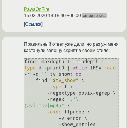
PawsOnFire
15.02.2020 18:19:40 +00:00
автор топика
Ссылка
Правильный ответ уже дали, но раз уж меня
кастанули запощу скрипт в своём стиле:
find -maxdepth 1 -mindepth 1 -
type
 d -print0 | 
while
 IFS= 
read
-r -d 
''
 tv_show; 
do
    find 
"
$tv_show
"
 \

        -
type
 f \

        -regextype posix-egrep \

        -regex 
".*\.
(avi|mkv|mp4)"
 \

        -
exec
 ffprobe \

            -v error \

            -show_entries 