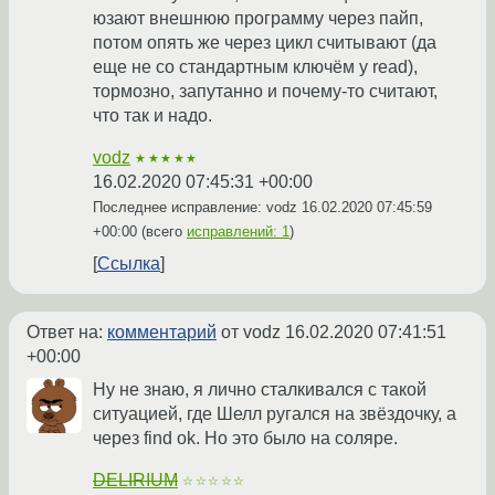
юзают внешнюю программу через пайп,
потом опять же через цикл считывают (да
еще не со стандартным ключём у read),
тормозно, запутанно и почему-то считают,
что так и надо.
vodz
★★★★★
16.02.2020 07:45:31 +00:00
Последнее исправление: vodz
16.02.2020 07:45:59
+00:00
(всего
исправлений: 1
)
Ссылка
Ответ на:
комментарий
от vodz
16.02.2020 07:41:51
+00:00
Ну не знаю, я лично сталкивался с такой
ситуацией, где Шелл ругался на звёздочку, а
через find ok. Но это было на соляре.
DELIRIUM
☆☆☆☆☆