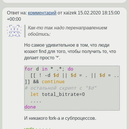
Ответ на:
комментарий
от xaizek
15.02.2020 18:15:00
+00:00
Как-то так надо перенаправлением
обойтись:
Но самое удивительное в том, что люди
юзают find для того, чтобы получить то, что
делает просто '*'.
for
 d 
in
 * .*; 
do
  [[ ! -d 
$d
 || 
$d
 = . || 
$d
 = .. 
]] && 
continue
# остальной скрипт с "$d"
let
 total_bitrate=0

done
И никакого fork-а и субпроцессов.