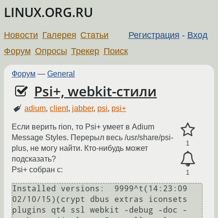
LINUX.ORG.RU
Новости
Галерея
Статьи
Регистрация
-
Вход
Форум
Опросы
Трекер
Поиск
Форум
—
General
Psi+, webkit-стили
adium
,
client
,
jabber
,
psi
,
psi+
Если верить rion, то Psi+ умеет в Adium
Message Styles. Перерыл весь /usr/share/psi-
1
plus, не могу найти. Кто-нибудь может
подсказать?
Psi+ собран с:
1
Installed versions:  9999^t(14:23:09 
02/10/15)(crypt dbus extras iconsets 
plugins qt4 ssl webkit -debug -doc -