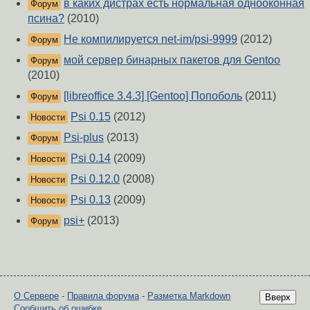
в каких дистрах есть нормальная однооконная
Форум
псина?
(2010)
Не компилируется net-im/psi-9999
(2012)
Форум
мой сервер бинарных пакетов для Gentoo
Форум
(2010)
[libreoffice 3.4.3] [Gentoo] Попоболь
(2011)
Форум
Psi 0.15
(2012)
Новости
Psi-plus
(2013)
Форум
Psi 0.14
(2009)
Новости
Psi 0.12.0
(2008)
Новости
Psi 0.13
(2009)
Новости
psi+
(2013)
Форум
О Сервере
-
Правила форума
-
Разметка Markdown
Вверх
Сообщить об ошибке