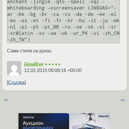
enchant -jingle -qt5 -spell -sql -
whiteboarding -xscreensaver LINGUAS="-
ar -be -bg -br -ca -cs -da -de -ee -el 
-eo -es -et -fi -fr -hr -hu -it -ja -mk 
-nl -pl -pt -pt_BR -ru -se -sk -sl -sr 
-sr@latin -sv -sw -uk -ur_PK -vi -zh_CN 
Сами стили на руках.
DeadEye
★★★★★
12.02.2015 08:08:16 +00:00
Ссылка
←
→