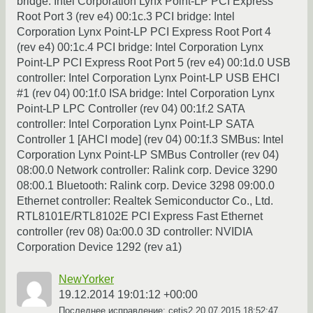
bridge: Intel Corporation Lynx Point-LP PCI Express
Root Port 3 (rev e4) 00:1c.3 PCI bridge: Intel
Corporation Lynx Point-LP PCI Express Root Port 4
(rev e4) 00:1c.4 PCI bridge: Intel Corporation Lynx
Point-LP PCI Express Root Port 5 (rev e4) 00:1d.0 USB
controller: Intel Corporation Lynx Point-LP USB EHCI
#1 (rev 04) 00:1f.0 ISA bridge: Intel Corporation Lynx
Point-LP LPC Controller (rev 04) 00:1f.2 SATA
controller: Intel Corporation Lynx Point-LP SATA
Controller 1 [AHCI mode] (rev 04) 00:1f.3 SMBus: Intel
Corporation Lynx Point-LP SMBus Controller (rev 04)
08:00.0 Network controller: Ralink corp. Device 3290
08:00.1 Bluetooth: Ralink corp. Device 3298 09:00.0
Ethernet controller: Realtek Semiconductor Co., Ltd.
RTL8101E/RTL8102E PCI Express Fast Ethernet
controller (rev 08) 0a:00.0 3D controller: NVIDIA
Corporation Device 1292 (rev a1)
NewYorker
19.12.2014 19:01:12 +00:00
Последнее исправление: cetjs2
20.07.2015 18:52:47