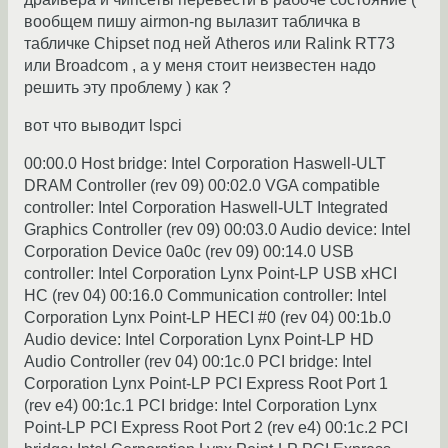
вообщем пишу airmon-ng вылазит табличка в
табличке Chipset под ней Atheros или Ralink RT73
или Broadcom , а у меня стоит неизвестен надо
решить эту проблему ) как ?
вот что выводит lspci
00:00.0 Host bridge: Intel Corporation Haswell-ULT
DRAM Controller (rev 09) 00:02.0 VGA compatible
controller: Intel Corporation Haswell-ULT Integrated
Graphics Controller (rev 09) 00:03.0 Audio device: Intel
Corporation Device 0a0c (rev 09) 00:14.0 USB
controller: Intel Corporation Lynx Point-LP USB xHCI
HC (rev 04) 00:16.0 Communication controller: Intel
Corporation Lynx Point-LP HECI #0 (rev 04) 00:1b.0
Audio device: Intel Corporation Lynx Point-LP HD
Audio Controller (rev 04) 00:1c.0 PCI bridge: Intel
Corporation Lynx Point-LP PCI Express Root Port 1
(rev e4) 00:1c.1 PCI bridge: Intel Corporation Lynx
Point-LP PCI Express Root Port 2 (rev e4) 00:1c.2 PCI