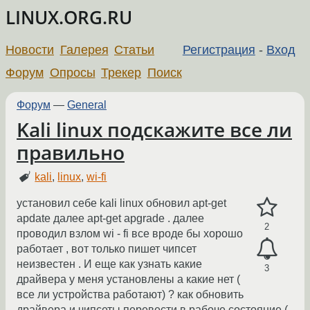
LINUX.ORG.RU
Новости
Галерея
Статьи
Регистрация
-
Вход
Форум
Опросы
Трекер
Поиск
Форум
—
General
Kali linux подскажите все ли
правильно
kali
,
linux
,
wi-fi
установил себе kali linux обновил apt-get
apdate далее apt-get apgrade . далее
2
проводил взлом wi - fi все вроде бы хорошо
работает , вот только пишет чипсет
неизвестен . И еще как узнать какие
3
драйвера у меня установлены а какие нет (
все ли устройства работают) ? как обновить
драйвера и чипсеты перевести в рабоче состояние (