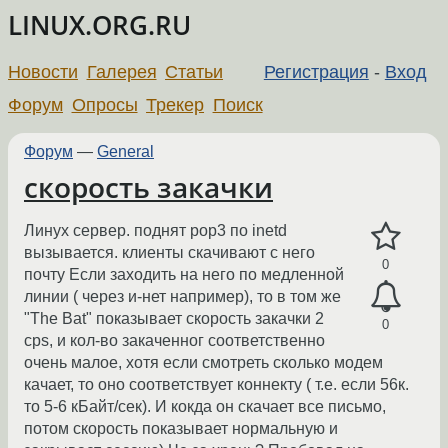
LINUX.ORG.RU
Новости
Галерея
Статьи
Регистрация
-
Вход
Форум
Опросы
Трекер
Поиск
Форум
—
General
скорость закачки
Линух сервер. поднят pop3 по inetd
вызывается. клиенты скачивают с него
0
почту Если заходить на него по медленной
линии ( через и-нет например), то в том же
"The Bat" показывает скорость закачки 2
0
cps, и кол-во закаченног соответственно
очень малое, хотя если смотреть сколько модем
качает, то оно соответствует коннекту ( т.е. если 56к.
то 5-6 кБайт/сек). И кокда он скачает все письмо,
потом скорость показывает нормальную и