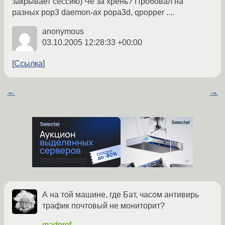
закрывает сессию) Че за хрень? Пробовал на
разных pop3 daemon-ах popa3d, qpopper ....
anonymous
03.10.2005 12:28:33 +00:00
Ссылка
←
→
А на той машине, где Бат, часом антивирь
трафик почтовый не мониторит?
madprof