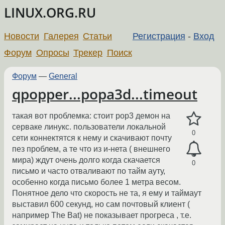
LINUX.ORG.RU
Новости
Галерея
Статьи
Регистрация
-
Вход
Форум
Опросы
Трекер
Поиск
Форум
—
General
qpopper...popa3d...timeout
такая вот проблемка: стоит pop3 демон на
серваке линукс. пользователи локальной
0
сети коннектятся к нему и скачивают почту
пез проблем, а те что из и-нета ( внешнего
мира) ждут очень долго когда скачается
0
письмо и часто отваливают по тайм ауту,
особенно когда письмо более 1 метра весом.
Понятное дело что скорость не та, я ему и таймаут
выставил 600 секунд, но сам почтовый клиент (
например The Bat) не показывает прогреса , т.е.