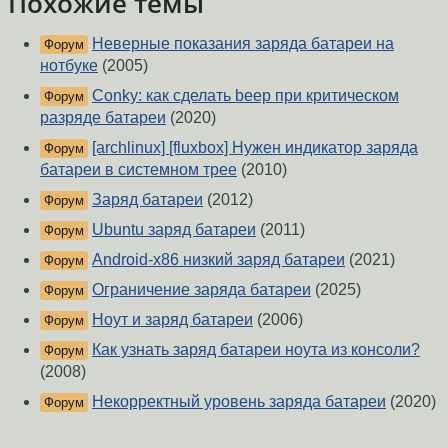
Похожие темы
Неверные показания заряда батареи на
Форум
нотбуке
(2005)
Conky: как сделать beep при критическом
Форум
разряде батареи
(2020)
[archlinux] [fluxbox] Нужен индикатор заряда
Форум
батареи в системном трее
(2010)
Заряд батареи
(2012)
Форум
Ubuntu заряд батареи
(2011)
Форум
Android-x86 низкий заряд батареи
(2021)
Форум
Ограничение заряда батареи
(2025)
Форум
Ноут и заряд батареи
(2006)
Форум
Как узнать заряд батареи ноута из консоли?
Форум
(2008)
Некорректный уровень заряда батареи
(2020)
Форум