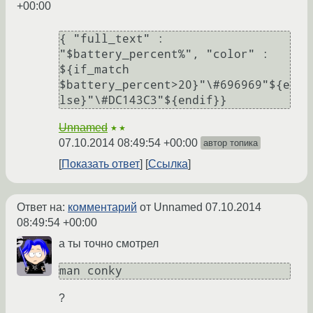
+00:00
{ "full_text" : 
"$battery_percent%", "color" : 
${if_match 
$battery_percent>20}"\#696969"${e
lse}"\#DC143C3"${endif}} 
Unnamed
★★
07.10.2014 08:49:54 +00:00
автор топика
Показать ответ
Ссылка
Ответ на:
комментарий
от Unnamed
07.10.2014
08:49:54 +00:00
а ты точно смотрел
man conky
?