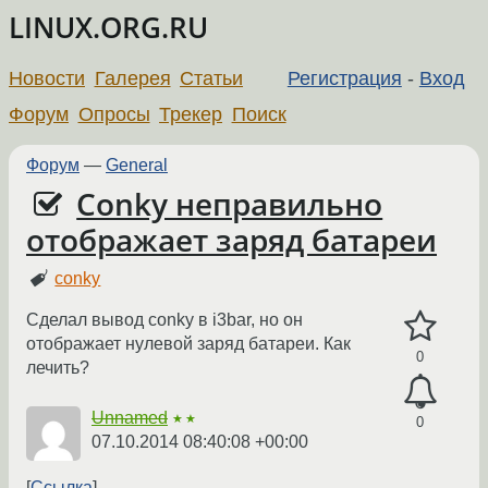
LINUX.ORG.RU
Новости
Галерея
Статьи
Регистрация
-
Вход
Форум
Опросы
Трекер
Поиск
Форум
—
General
Conky неправильно
отображает заряд батареи
conky
Сделал вывод conky в i3bar, но он
отображает нулевой заряд батареи. Как
0
лечить?
Unnamed
★★
0
07.10.2014 08:40:08 +00:00
Ссылка