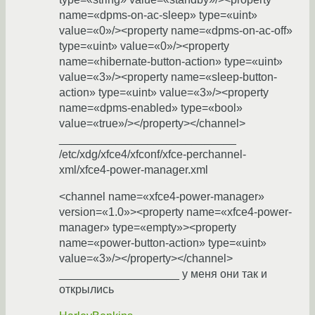
name=«dpms-on-ac-sleep» type=«uint»
value=«0»/><property name=«dpms-on-ac-off»
type=«uint» value=«0»/><property
name=«hibernate-button-action» type=«uint»
value=«3»/><property name=«sleep-button-
action» type=«uint» value=«3»/><property
name=«dpms-enabled» type=«bool»
value=«true»/></property></channel>
____________________________
/etc/xdg/xfce4/xfconf/xfce-perchannel-
xml/xfce4-power-manager.xml
<channel name=«xfce4-power-manager»
version=«1.0»><property name=«xfce4-power-
manager» type=«empty»><property
name=«power-button-action» type=«uint»
value=«3»/></property></channel>
___________________ у меня они так и
открылись