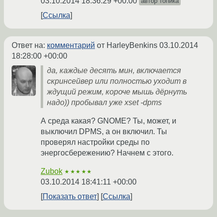
03.10.2014 18:36:29 +00:00
автор топика
Ссылка
Ответ на:
комментарий
от HarleyBenkins
03.10.2014
18:28:00 +00:00
да, каждые десять мин, включается
скринсейвер или полностью уходит в
ждущий режим, короче мышь дёрнуть
надо)) пробывал уже xset -dpms
А среда какая? GNOME? Ты, может, и
выключил DPMS, а он включил. Ты
проверял настройки среды по
энергосбережению? Начнем с этого.
Zubok
★★★★★
03.10.2014 18:41:11 +00:00
Показать ответ
Ссылка