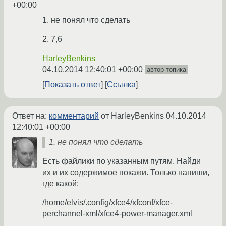
+00:00
1. не понял что сделать
2. 7,6
HarleyBenkins
04.10.2014 12:40:01 +00:00
автор топика
Показать ответ
Ссылка
Ответ на:
комментарий
от HarleyBenkins
04.10.2014
12:40:01 +00:00
1. не понял что сделать
Есть файлики по указанным путям. Найди
их и их содержимое покажи. Только напиши,
где какой:
/home/elvis/.config/xfce4/xfconf/xfce-
perchannel-xml/xfce4-power-manager.xml