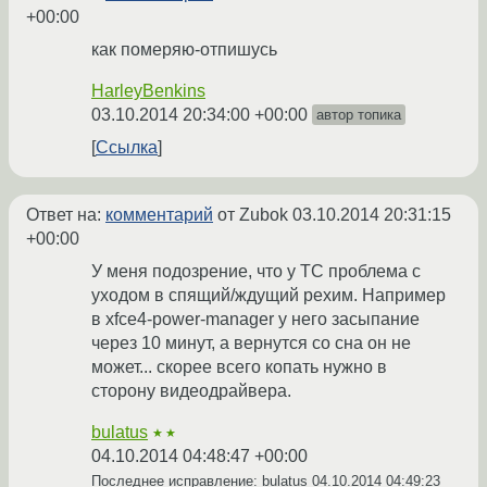
+00:00
как померяю-отпишусь
HarleyBenkins
03.10.2014 20:34:00 +00:00
автор топика
Ссылка
Ответ на:
комментарий
от Zubok
03.10.2014 20:31:15
+00:00
У меня подозрение, что у ТС проблема с
уходом в спящий/ждущий рехим. Например
в xfce4-power-manager у него засыпание
через 10 минут, а вернутся со сна он не
может... скорее всего копать нужно в
сторону видеодрайвера.
bulatus
★★
04.10.2014 04:48:47 +00:00
Последнее исправление: bulatus
04.10.2014 04:49:23