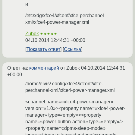
и
/etc/xdg/xfce4/xfconf/xfce-perchannel-
xml/xfce4-power-manager.xml
Zubok
★★★★★
04.10.2014 12:44:31 +00:00
Показать ответ
Ссылка
Ответ на:
комментарий
от Zubok
04.10.2014 12:44:31
+00:00
/home/elvis/.config/xfce4/xfconf/xfce-
perchannel-xml/xfce4-power-manager.xml
<channel name=«xfce4-power-manager»
version=«1.0»><property name=«xfce4-power-
manager» type=«empty»><property
name=«power-button-action» type=«empty»/>
<property name=«dpms-sleep-mode»
type=«string» value=«standby»/><property