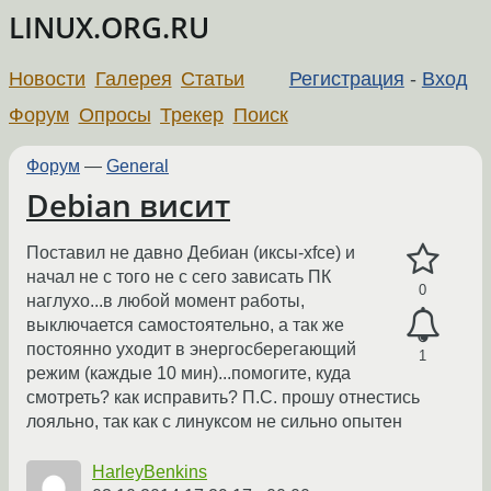
LINUX.ORG.RU
Новости
Галерея
Статьи
Регистрация
-
Вход
Форум
Опросы
Трекер
Поиск
Форум
—
General
Debian висит
Поставил не давно Дебиан (иксы-xfce) и
начал не с того не с сего зависать ПК
0
наглухо...в любой момент работы,
выключается самостоятельно, а так же
постоянно уходит в энергосберегающий
1
режим (каждые 10 мин)...помогите, куда
смотреть? как исправить? П.С. прошу отнестись
лояльно, так как с линуксом не сильно опытен
HarleyBenkins