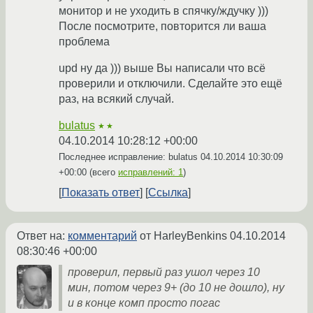
монитор и не уходить в спячку/ждучку )))
После посмотрите, повторится ли ваша
проблема
upd ну да ))) выше Вы написали что всё
проверили и отключили. Сделайте это ещё
раз, на всякий случай.
bulatus
★★
04.10.2014 10:28:12 +00:00
Последнее исправление: bulatus
04.10.2014 10:30:09
+00:00
(всего
исправлений: 1
)
Показать ответ
Ссылка
Ответ на:
комментарий
от HarleyBenkins
04.10.2014
08:30:46 +00:00
проверил, первый раз ушол через 10
мин, потом через 9+ (до 10 не дошло), ну
и в конце комп просто погас