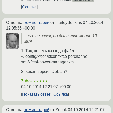
Ссылка
Ответ на:
комментарий
от HarleyBenkins
04.10.2014
12:05:36 +00:00
я его не засек, но было явно мение 10
мин
1. Так, повесь-ка сюда файл
~/.config/xfce4/xfconf/xfce-perchannel-
xml/xfce4-power-manager.xml
2. Какая версия Debian?
Zubok
★★★★★
04.10.2014 12:21:07 +00:00
Показать ответ
Ссылка
Ответ на:
комментарий
от Zubok
04.10.2014 12:21:07