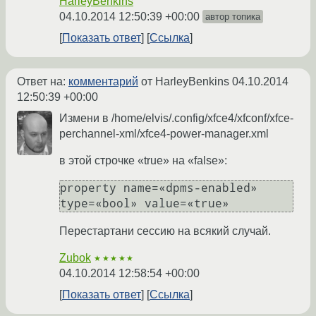
HarleyBenkins
04.10.2014 12:50:39 +00:00
автор топика
Показать ответ
Ссылка
Ответ на:
комментарий
от HarleyBenkins
04.10.2014
12:50:39 +00:00
Измени в /home/elvis/.config/xfce4/xfconf/xfce-
perchannel-xml/xfce4-power-manager.xml
в этой строчке «true» на «false»:
property name=«dpms-enabled» 
Перестартани сессию на всякий случай.
Zubok
★★★★★
04.10.2014 12:58:54 +00:00
Показать ответ
Ссылка