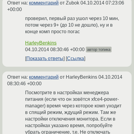
Ответ на:
комментарий
от Zubok
04.10.2014 07:23:06
+00:00
проверил, первый раз ушол через 10 мин,
потом через 9+ (до 10 не дошло), ну и в
конце комп просто погас
HarleyBenkins
04.10.2014 08:30:46 +00:00
автор топика
Показать ответы
Ссылка
Ответ на:
комментарий
от HarleyBenkins
04.10.2014
08:30:46 +00:00
Посмотрите в настройках менеджера
питания (если что он зовётся xfce4-power-
manager) время через которое комп уходит
в спящий режим, ждущий режим. Там же
настройки отключения монитора. Если в
настройках указано время, попробуйте
убрать ограничение, т.е. Не отключать