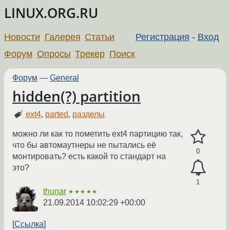
LINUX.ORG.RU
Новости
Галерея
Статьи
Регистрация
-
Вход
Форум
Опросы
Трекер
Поиск
Форум
—
General
hidden(?) partition
ext4
,
parted
,
разделы
можно ли как то пометить ext4 партицию так,
что бы автомаутнеры не пытались её
0
монтировать? есть какой то стандарт на
это?
1
thunar
★★★★★
21.09.2014 10:02:29 +00:00
Ссылка