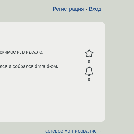
Регистрация
-
Вход
ржимое и, в идеале,
0
лся и собрался dmraid-ом.
0
сетевое монтирование
→