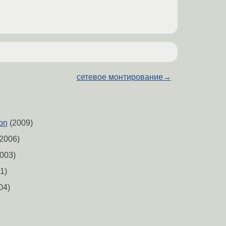
сетевое монтирование
→
on
(2009)
2006)
003)
1)
04)