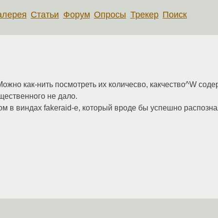
алерея
Статьи
Форум
Опросы
Трекер
Поиск
Можно как-нить посмотреть их количесво, какчество^W соде
щественного не дало.
м в виндах fakeraid-е, который вроде бы успешно распозна