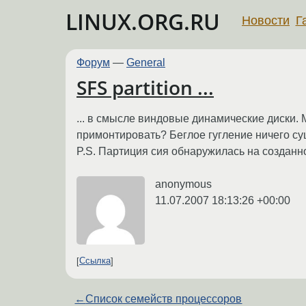
LINUX.ORG.RU
Новости
Г
Форум
—
General
SFS partition ...
... в смысле виндовые динамические диски. 
примонтировать? Беглое гугление ничего су
P.S. Партиция сия обнаружилась на созданно
anonymous
11.07.2007 18:13:26 +00:00
Ссылка
←
Список семейств процессоров