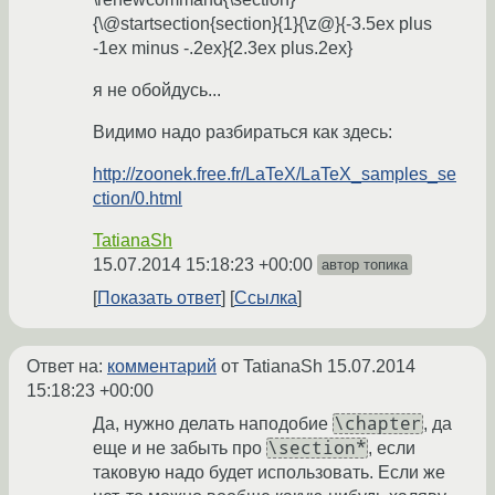
{\@startsection{section}{1}{\z@}{-3.5ex plus
-1ex minus -.2ex}{2.3ex plus.2ex}
я не обойдусь...
Видимо надо разбираться как здесь:
http://zoonek.free.fr/LaTeX/LaTeX_samples_se
ction/0.html
TatianaSh
15.07.2014 15:18:23 +00:00
автор топика
Показать ответ
Ссылка
Ответ на:
комментарий
от TatianaSh
15.07.2014
15:18:23 +00:00
\chapter
Да, нужно делать наподобие
, да
\section*
еще и не забыть про
, если
таковую надо будет использовать. Если же