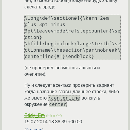
нет, то можно вообще какую-нибудь халяву
сделать вроде
\long\def\section#1{\kern 2em 
plus 3pt minus 
3pt\leavevmode\refstepcounter{\se
ction}

\hfill\beginblock\large\textbf\se
ctionname\thesection\par\nobreak\
(не проверял, возможны ашыпки и
очепятки).
Ну и следует все-таки проверить вариант,
когда название главы длиннее строки, либо
\centerline
же вместо
воткнуть
center
окружение
Eddy_Em
☆☆☆☆☆
15.07.2014 18:38:39 +00:00