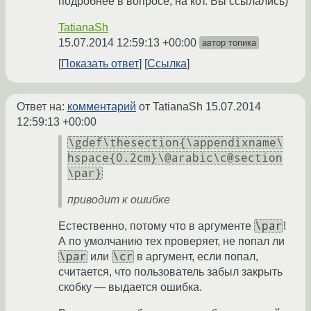
подробнее в вопросе, на кот. Вы ссылались)
TatianaSh
15.07.2014 12:59:13 +00:00
автор топика
Показать ответ
Ссылка
Ответ на:
комментарий
от TatianaSh
15.07.2014
12:59:13 +00:00
\gdef\thesection{\appendixname\
hspace{0.2cm}\@arabic\c@section
\par}
приводит к ошибке
\par
Естественно, потому что в аргументе
!
А по умолчанию тех проверяет, не попал ли
\par
\cr
или
в аргумент, если попал,
считается, что пользователь забыл закрыть
скобку — выдается ошибка.