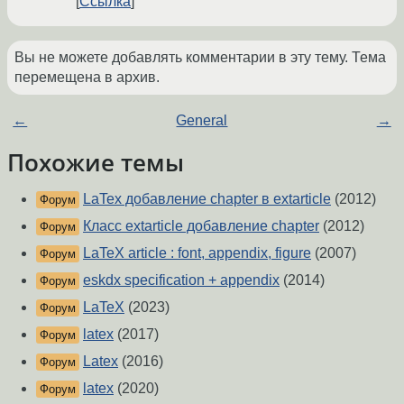
Ссылка
Вы не можете добавлять комментарии в эту тему. Тема
перемещена в архив.
←
General
→
Похожие темы
LaTex добавление chapter в extarticle
(2012)
Форум
Класс extarticle добавление chаpter
(2012)
Форум
LaTeX article : font, appendix, figure
(2007)
Форум
eskdx specification + appendix
(2014)
Форум
LaTeX
(2023)
Форум
latex
(2017)
Форум
Latex
(2016)
Форум
latex
(2020)
Форум