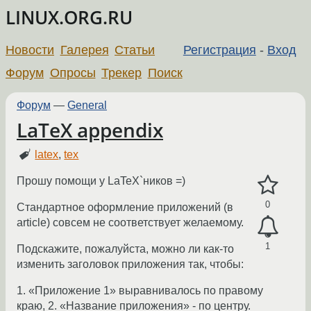
LINUX.ORG.RU
Новости
Галерея
Статьи
Регистрация
-
Вход
Форум
Опросы
Трекер
Поиск
Форум
—
General
LaTeX appendix
latex
,
tex
Прошу помощи у LaTeX`ников =)
0
Стандартное оформление приложений (в
article) совсем не соответствует желаемому.
1
Подскажите, пожалуйста, можно ли как-то
изменить заголовок приложения так, чтобы:
1. «Приложение 1» выравнивалось по правому
краю, 2. «Название приложения» - по центру.