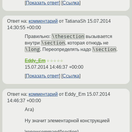
Показать ответ
Ссылка
Ответ на:
комментарий
от TatianaSh
15.07.2014
14:30:55 +00:00
\thesection
Правильно:
вызывается
\section
внутри
, которая отнюдь не
\long
\section
. Переопределять надо
.
Eddy_Em
☆☆☆☆☆
15.07.2014 14:46:37 +00:00
Показать ответ
Ссылка
Ответ на:
комментарий
от Eddy_Em
15.07.2014
14:46:37 +00:00
Ага)
Ну значит элементарной конструкцией
\renewcommand{\section}