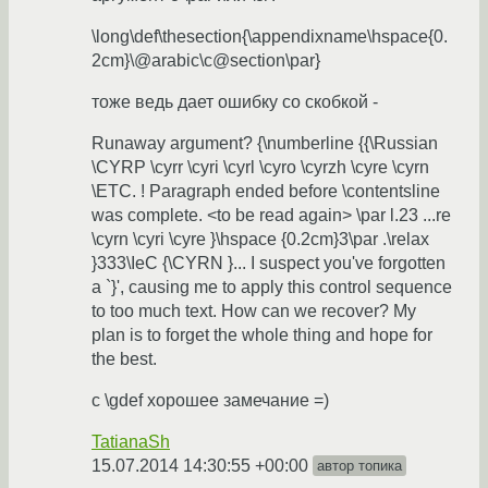
\long\def\thesection{\appendixname\hspace{0.
2cm}\@arabic\c@section\par}
тоже ведь дает ошибку со скобкой -
Runaway argument? {\numberline {{\Russian
\CYRP \cyrr \cyri \cyrl \cyro \cyrzh \cyre \cyrn
\ETC. ! Paragraph ended before \contentsline
was complete. <to be read again> \par l.23 ...re
\cyrn \cyri \cyre }\hspace {0.2cm}3\par .\relax
}333\IeC {\CYRN }... I suspect you've forgotten
a `}', causing me to apply this control sequence
to too much text. How can we recover? My
plan is to forget the whole thing and hope for
the best.
с \gdef хорошее замечание =)
TatianaSh
15.07.2014 14:30:55 +00:00
автор топика