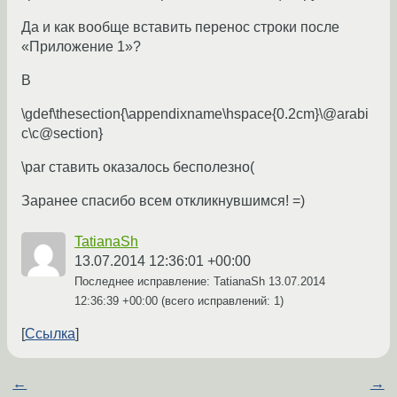
Да и как вообще вставить перенос строки после
«Приложение 1»?
В
\gdef\thesection{\appendixname\hspace{0.2cm}\@arabi
c\c@section}
\par ставить оказалось бесполезно(
Заранее спасибо всем откликнувшимся! =)
TatianaSh
13.07.2014 12:36:01 +00:00
Последнее исправление: TatianaSh
13.07.2014
12:36:39 +00:00
(всего исправлений: 1)
Ссылка
←
→