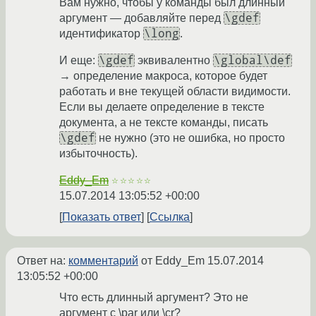
Вам нужно, чтобы у команды был длинный
\gdef
аргумент — добавляйте перед
\long
идентификатор
.
\gdef
\global\def
И еще:
эквивалентно
→ определение макроса, которое будет
работать и вне текущей области видимости.
Если вы делаете определение в тексте
документа, а не тексте команды, писать
\gdef
не нужно (это не ошибка, но просто
избыточность).
Eddy_Em
☆☆☆☆☆
15.07.2014 13:05:52 +00:00
Показать ответ
Ссылка
Ответ на:
комментарий
от Eddy_Em
15.07.2014
13:05:52 +00:00
Что есть длинный аргумент? Это не
аргумент с \par или \cr?