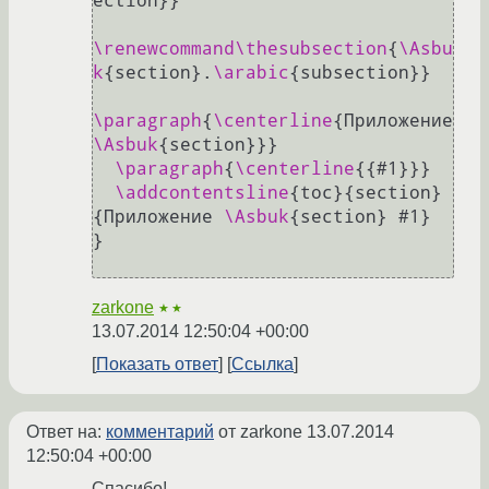
ection}}

\renewcommand
\thesubsection
{
\Asbu
k
{section}.
\arabic
{subsection}}

\paragraph
{
\centerline
{Приложение 
\Asbuk
{section}}}

\paragraph
{
\centerline
{{
#1
}}}

\addcontentsline
{toc}{section}
{Приложение 
\Asbuk
{section} 
#1
}

}

zarkone
★★
13.07.2014 12:50:04 +00:00
Показать ответ
Ссылка
Ответ на:
комментарий
от zarkone
13.07.2014
12:50:04 +00:00
Спасибо!