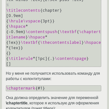
%
\titlecontents
{chapter}

[0.9em]

{
\hrule
\vspace
{3pt}}

{
\hspace
*
{-0.9em}
\contentspush
{
\textbf
{
\chaptert
itlename
}
\hspace
*
{1ex}}
\textbf
{
\thecontentslabel
}
\hspace
*{1ex}}

{}

{
\titlerule
*[1pc]{.}
\contentspage
}

Но у меня не получается использовать команду для
работы с колонтитулами:
\chaptermark
{
#1
Она должна определить значение для переменной
\chaptertitle
, которое я использую для оформления
колонтитулов (пакет titleps):