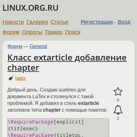
LINUX.ORG.RU
Новости
Галерея
Статьи
Регистрация
-
Вход
Форум
Опросы
Трекер
Поиск
Форум
—
General
Класс extarticle добавление
chаpter
latex
Добрый день. Создаю шаблон для
документа LaTex и столкнулся с такой
0
проблемой. Я добавил в стиль
extarticle
заголовок типа
chapter
с помощью пакетов:
2
\RequirePackage
[explicit]
\RequirePackage
{titletoc, 