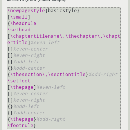
\newpagestyle
{basicstyle}

[
\small
]

{
\headrule
\sethead
[
\chaptertitlename
\,
\thechapter
\,
\chapt
ertitle
]
%even-left
[]
%even-center
[]
%even-right
{}
%odd-left
{}
%odd-center
{
\thesection
\,
\sectiontitle
}
%odd-right
\setfoot
[
\thepage
]
%even-left
[]
%even-center
[]
%even-right
{}
%odd-left
{}
%odd-center
{
\thepage
}
%odd-right
\footrule