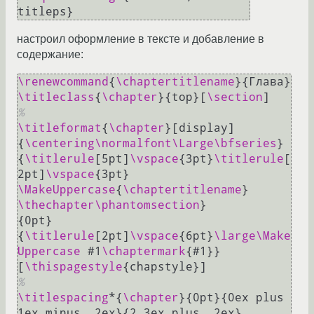
настроил оформление в тексте и добавление в
содержание:
\renewcommand
{
\chaptertitlename
\titleclass
{
\chapter
}{top}[
\section
%
\titleformat
{
\chapter
}[display]

{
\centering
\normalfont
\Large
\bfseries
}

{
\titlerule
[5pt]
\vspace
{3pt}
\titlerule
[
2pt]
\vspace
{3pt} 
\MakeUppercase
{
\chaptertitlename
} 
\thechapter
\phantomsection
}

{0pt}

{
\titlerule
[2pt]
\vspace
{6pt}
\large
\Make
Uppercase
#1
\chaptermark
{
#1
}}

[
\thispagestyle
%
\titlespacing
*{
\chapter
}{0pt}{0ex plus 