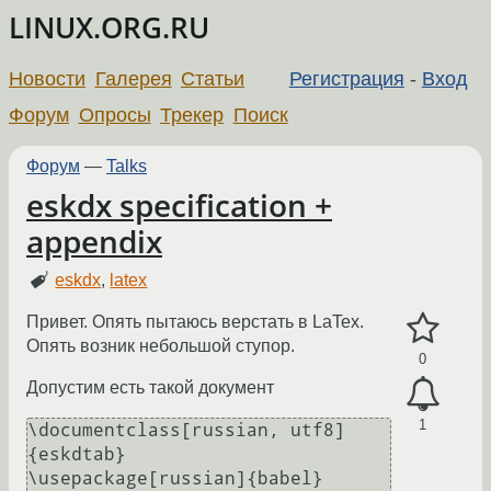
LINUX.ORG.RU
Новости
Галерея
Статьи
Регистрация
-
Вход
Форум
Опросы
Трекер
Поиск
Форум
—
Talks
eskdx specification +
appendix
eskdx
,
latex
Привет. Опять пытаюсь верстать в LaTex.
Опять возник небольшой ступор.
0
Допустим есть такой документ
1
\documentclass[russian, utf8]
{eskdtab}

\usepackage[russian]{babel}
