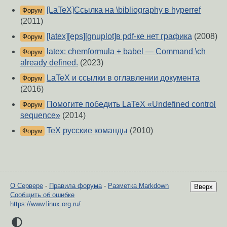
[LaTeX]Ссылка на \bibliography в hyperref
Форум
(2011)
[latex][eps][gnuplot]в pdf-ке нет графика
(2008)
Форум
latex: chemformula + babel — Command \ch
Форум
already defined.
(2023)
LaTeX и ссылки в оглавлении документа
Форум
(2016)
Помогите победить LaTeX «Undefined control
Форум
sequence»
(2014)
TeX русские команды
(2010)
Форум
О Сервере
-
Правила форума
-
Разметка Markdown
Вверх
Сообщить об ошибке
https://www.linux.org.ru/