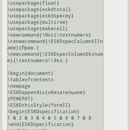
\usepackage{float}

\usepackage{eskdtotal}

\usepackage{eskdspecmy}

\usepackage{multirow}

\usepackage{makecell}

\newcommand{\No}{\textnumero}

\renewcommand{\ESKDspecColumnVIIn
ame}{Прим.}

\newcommand{\ESKDspecColumnEkznam
e}{\textnumero\\Экз.}

\begin{document}

\tableofcontents

\newpage

\ESKDappendix{обязательное}
{РЕФЕРАТ}

\ESKDthisStyle{formII}

\begin{ESKDspecification}

1 & 2 & 3 & 4 & 5 & 6 & 7 & 8

\end{ESKDspecification}
