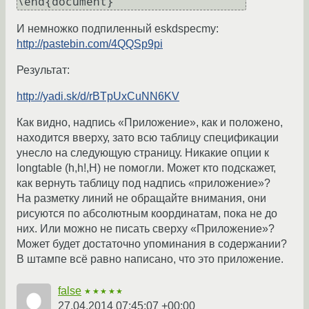
\end{document}
И немножко подпиленный eskdspecmy:
http://pastebin.com/4QQSp9pi
Результат:
http://yadi.sk/d/rBTpUxCuNN6KV
Как видно, надпись «Приложение», как и положено,
находится вверху, зато всю таблицу спецификации
унесло на следующую страницу. Никакие опции к
longtable (h,h!,H) не помогли. Может кто подскажет,
как вернуть таблицу под надпись «приложение»?
На разметку линий не обращайте внимания, они
рисуются по абсолютным координатам, пока не до
них. Или можно не писать сверху «Приложение»?
Может будет достаточно упоминания в содержании?
В штампе всё равно написано, что это приложение.
false
★★★★★
27.04.2014 07:45:07 +00:00