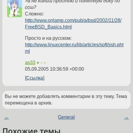
>а не киниш простою и понятную доку по
ссш?
Сложно:
http://www.onlamp.com/pub/a/bsd/2002/11/28/
FreeBSD_Basics.html
Просто и на русском:
http://www.linuxcenter.ru/lib/articles/soft/ssh.pht
ml
as33
★☆☆
05.09.2005 10:36:59 +00:00
Ссылка
Вы не можете добавлять комментарии в эту тему. Тема
перемещена в архив.
←
General
→
Похожие темы