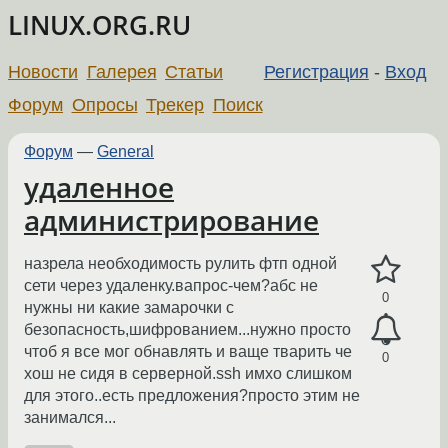
LINUX.ORG.RU
Новости
Галерея
Статьи
Регистрация
-
Вход
Форум
Опросы
Трекер
Поиск
Форум
—
General
удаленное
администрирование
назрела необходимость рулить фтп одной
сети через удаленку.вапрос-чем?абс не
0
нужны ни какие замарочки с
безопасность,шифрованием...нужно просто
чтоб я все мог обнавлять и ваще тварить че
0
хош не сидя в серверной.ssh имхо слишком
для этого..есть предложения?просто этим не
занимался...