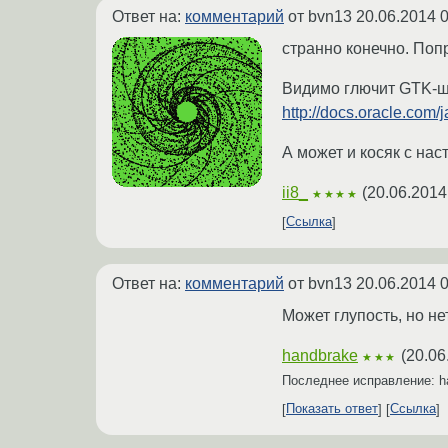
Ответ на:
комментарий
от bvn13
20.06.2014 0
странно конечно. Поп
Видимо глючит GTK-ш
http://docs.oracle.com/j
А может и косяк с на
ii8_
(
20.06.2014
★★★★
Ссылка
Ответ на:
комментарий
от bvn13
20.06.2014 0
Может глупость, но не
handbrake
(
20.06
★★★
Последнее исправление: h
Показать ответ
Ссылка