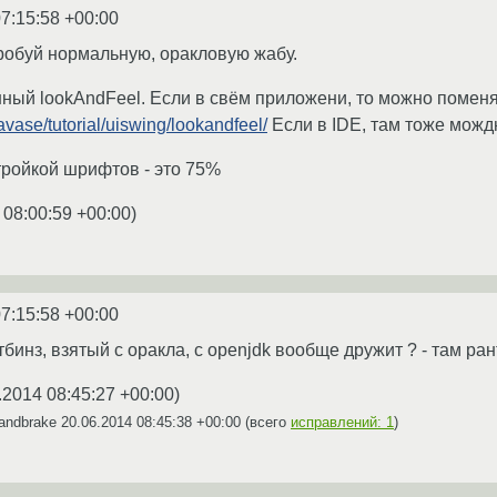
7:15:58 +00:00
робуй нормальную, оракловую жабу.
ный lookAndFeel. Если в свём приложени, то можно помен
avase/tutorial/uiswing/lookandfeel/
Если в IDE, там тоже можд
стройкой шрифтов - это 75%
 08:00:59 +00:00
)
7:15:58 +00:00
тбинз, взятый с оракла, с openjdk вообще дружит ? - там ра
.2014 08:45:27 +00:00
)
andbrake
20.06.2014 08:45:38 +00:00
(всего
исправлений: 1
)