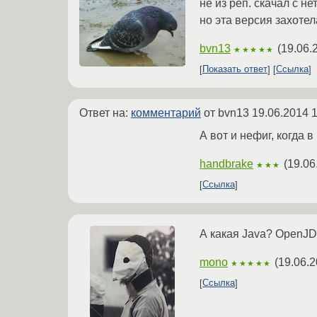
не из реп. скачал с н
но эта версия захотела
bvn13
(
19.06.
★★★★★
Показать ответ
Ссылка
Ответ на:
комментарий
от bvn13
19.06.2014 1
А вот и нефиг, когда в
handbrake
(
19.06
★★★
Ссылка
А какая Java? OpenJD
mono
(
19.06.2
★★★★★
Ссылка