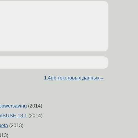
1.4gb текстовых данных
→
powersaving
(2014)
enSUSE 13.1
(2014)
eta
(2013)
013)