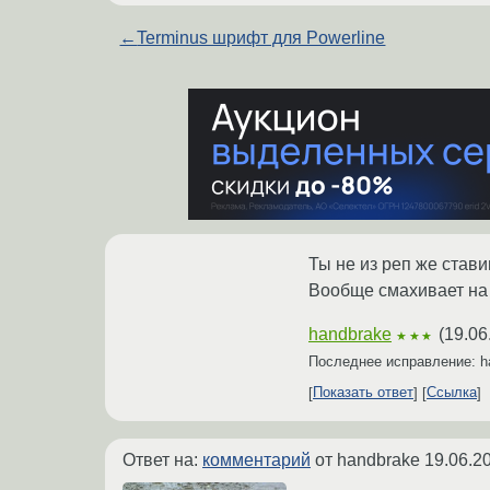
←
Terminus шрифт для Powerline
Ты не из реп же став
Вообще смахивает на
handbrake
(
19.06
★★★
Последнее исправление: h
Показать ответ
Ссылка
Ответ на:
комментарий
от handbrake
19.06.2