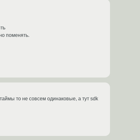
ять
но поменять.
нтаймы то не совсем одинаковые, а тут sdk