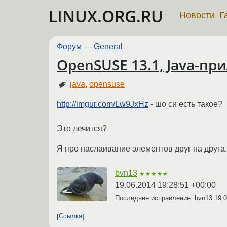
LINUX.ORG.RU
Новости
Г
Форум
—
General
OpenSUSE 13.1, Java-пр
java
,
opensuse
http://imgur.com/Lw9JxHz
- шо си есть такое?
Это лечится?
Я про наслаивание элементов друг на друга.
bvn13
★★★★★
19.06.2014 19:28:51 +00:00
Последнее исправление: bvn13
19.0
Ссылка