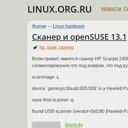
LINUX.ORG.RU
Новости
Г
Форум
—
Linux-hardware
Сканер и openSUSE 13.1
hp
,
suse
,
сканер
Всем привет, имеется сканер HP Scanjet 24
сегментирования,что под юзером, что под р
scanimage -L
device `genesys:libusb:005:006' is a Hewlett 
sane-find-scanner -q
found USB scanner (vendor=0x03f0 [Hewlett-Pac
World-fly