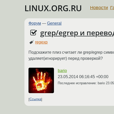
LINUX.ORG.RU
Новости
Г
Форум
—
General
grep/egrep и перево
regexp
Подскажите плиз считает ли grep/egrep симво
удаляет(игнорирует) перед проверкой?
bario
23.05.2014 06:16:45 +00:00
Последнее исправление: bario
23.05
Ссылка