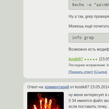
Ну а так, grep провер
Можешь ещё почитать
Возможно есть модиф
kostik87
(
23.0
★★★★★
Последнее исправление: k
Показать ответ
Ссылка
Ответ на:
комментарий
от kostik87
23.05.2014
ну меня интересует в
0 34 имеется файл зво
если поставить точку .