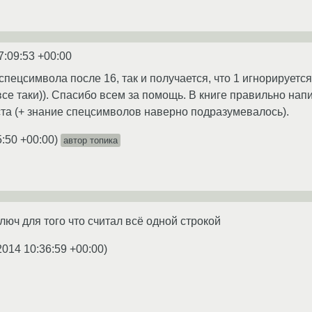
7:09:53 +00:00
спецсимвола после 16, так и получается, что 1 игнорируется,
се таки)). Спасибо всем за помощь. В книге правильно нап
ста (+ знание спецсимволов наверно подразумевалось).
5:50 +00:00
)
автор топика
люч для того что считал всё одной строкой
2014 10:36:59 +00:00
)