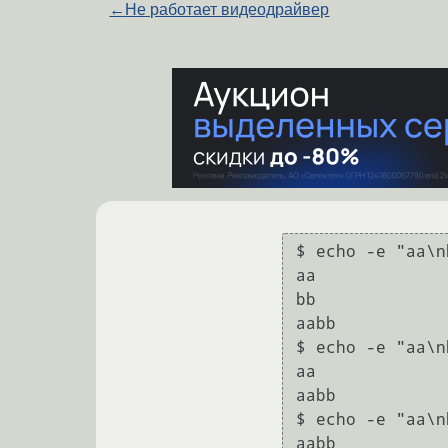
←
Не работает видеодрайвер
$ echo -e "aa\n
aa

bb

aabb

$ echo -e "aa\n
aa

aabb

$ echo -e "aa\n
aabb
