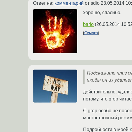
Ответ на:
комментарий
от sdio
23.05.2014 10
хорошо, спасибо.
bario
(
26.05.2014 10:5
Ссылка
Подскажите плиз сч
якобы он их удаляе
действительно, удаля
потому, что grep чита
С grep особо не повою
многострочный режи
Подробности в моей кн