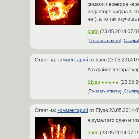
символ перевода каре
редакторе цифра 4 это
нет), а то так изучишь
bario
(
23.05.2014 07:0
Показать ответы
Ссылка
Ответ на:
комментарий
от bario
23.05.2014 07
А в файле возврат ка
Elyas
(
23.05.2
★★★★★
Показать ответы
Ссылка
Ответ на:
комментарий
от Elyas
23.05.2014 0
я думал это одно и то
bario
(
23.05.2014 07:1