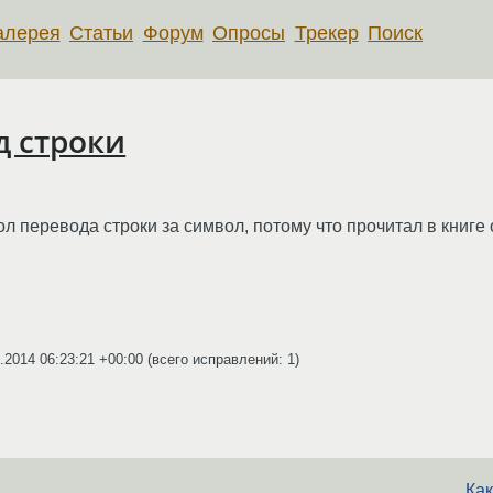
алерея
Статьи
Форум
Опросы
Трекер
Поиск
д строки
л перевода строки за символ, потому что прочитал в книге 
.2014 06:23:21 +00:00
(всего исправлений: 1)
Как