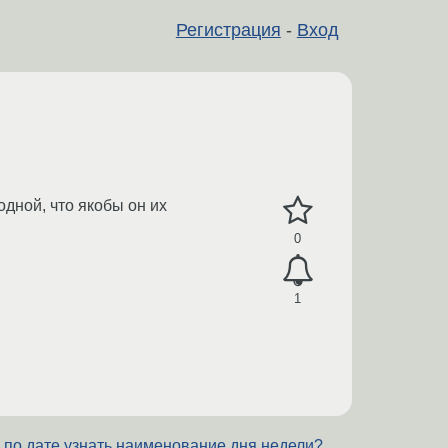
Регистрация
-
Вход
одной, что якобы он их
0
1
 по дате узнать наименование дня недели?