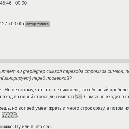
:45:46 +00:00
2:27 +00:00
)
автор топика
итает ли grep/egrep символ перевода строки за символ, 
т(игнорирует) перед проверкой?
ет. Но не потому, что это «не символ», это обычный пробел
\n
ет вход по одной строке до символа
. Сам \n не входит в 
ешь, но вот sed умеет жрать и много строк сразу, а потом и
s///m
м
.
ижке. Ну или в info sed.