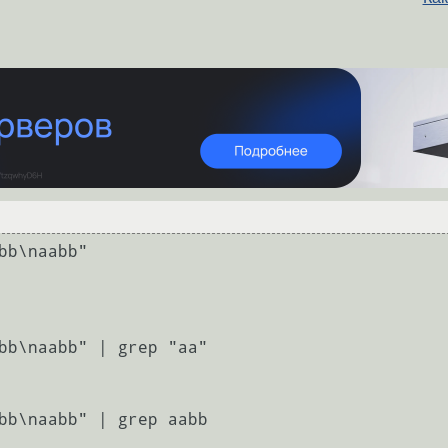
bb\naabb"

bb\naabb" | grep "aa"

bb\naabb" | grep aabb
