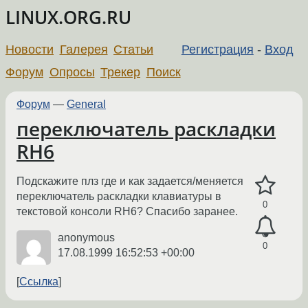
LINUX.ORG.RU
Новости
Галерея
Статьи
Регистрация
-
Вход
Форум
Опросы
Трекер
Поиск
Форум
—
General
переключатель раскладки
RH6
Подскажите плз где и как задается/меняется
переключатель раскладки клавиатуры в
0
текстовой консоли RH6? Спасибо заранее.
anonymous
0
17.08.1999 16:52:53 +00:00
Ссылка