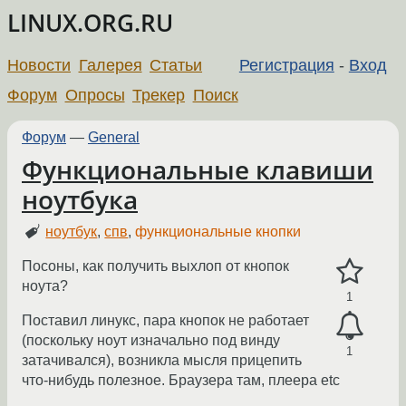
LINUX.ORG.RU
Новости
Галерея
Статьи
Регистрация
-
Вход
Форум
Опросы
Трекер
Поиск
Форум
—
General
Функциональные клавиши
ноутбука
ноутбук
,
спв
,
функциональные кнопки
Посоны, как получить выхлоп от кнопок
ноута?
1
Поставил линукс, пара кнопок не работает
(поскольку ноут изначально под винду
1
затачивался), возникла мысля прицепить
что-нибудь полезное. Браузера там, плеера etc