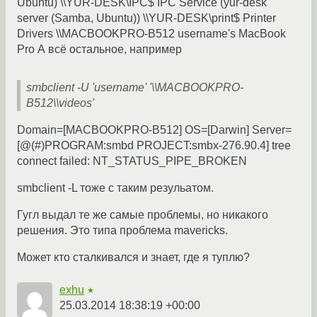
Ubuntu) \\YUR-DESK\IPC$ IPC Service (yur-desk
server (Samba, Ubuntu)) \\YUR-DESK\print$ Printer
Drivers \\MACBOOKPRO-B512 username's MacBook
Pro А всё остальное, например
smbclient -U 'username' '\\MACBOOKPRO-
B512\\videos'
Domain=[MACBOOKPRO-B512] OS=[Darwin] Server=
[@(#)PROGRAM:smbd PROJECT:smbx-276.90.4] tree
connect failed: NT_STATUS_PIPE_BROKEN
smbclient -L тоже с таким резульатом.
Гугл выдал те же самые проблемы, но никакого
решения. Это типа проблема mavericks.
Может кто сталкивался и знает, где я туплю?
exhu
★
25.03.2014 18:38:19 +00:00