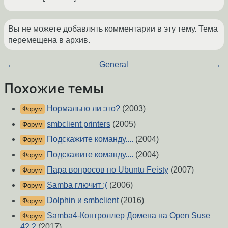
Вы не можете добавлять комментарии в эту тему. Тема
перемещена в архив.
←
General
→
Похожие темы
Нормально ли это?
(2003)
Форум
smbclient printers
(2005)
Форум
Подскажите команду....
(2004)
Форум
Подскажите команду....
(2004)
Форум
Пара вопросов по Ubuntu Feisty
(2007)
Форум
Samba глючит ;(
(2006)
Форум
Dolphin и smbclient
(2016)
Форум
Samba4-Контроллер Домена на Open Suse
Форум
42.2
(2017)