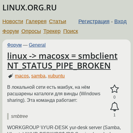
LINUX.ORG.RU
Новости
Галерея
Статьи
Регистрация
-
Вход
Форум
Опросы
Трекер
Поиск
Форум
—
General
linux -> macosx = smbclient
NT_STATUS_PIPE_BROKEN
macos
,
samba
,
xubuntu
В локальной сети есть макбук, на нём
расшарены каталоги для винды (Windows
0
sharing). Эта команда работает:
1
smbtree
WORKGROUP \\YUR-DESK yur-desk server (Samba,