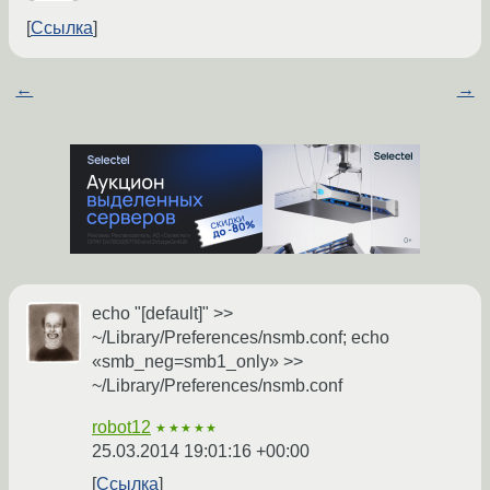
Ссылка
←
→
echo "[default]" >>
~/Library/Preferences/nsmb.conf; echo
«smb_neg=smb1_only» >>
~/Library/Preferences/nsmb.conf
robot12
★★★★★
25.03.2014 19:01:16 +00:00
Ссылка