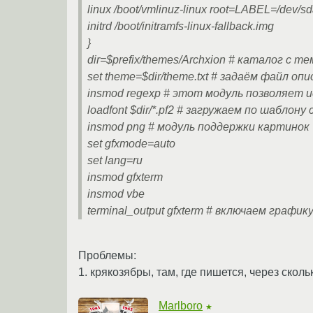
linux /boot/vmlinuz-linux root=LABEL=/dev/s
initrd /boot/initramfs-linux-fallback.img
}
dir=$prefix/themes/Archxion # каталог с т
set theme=$dir/theme.txt # задаём файл оп
insmod regexp # этот модуль позволяет 
loadfont $dir/*.pf2 # загружаем по шабло
insmod png # модуль поддержки картинок
set gfxmode=auto
set lang=ru
insmod gfxterm
insmod vbe
terminal_output gfxterm # включаем график
Проблемы:
1. крякозябры, там, где пишется, через сколь
Marlboro
★