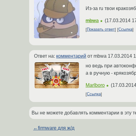
Из-за ru твои кракозя
mbwa
(
17.03.2014 1
★
Показать ответ
Ссылка
Ответ на:
комментарий
от mbwa
17.03.2014 1
но ведь при автоконф
а в ручную - крякозяб
Marlboro
(
17.03.2014
★
Ссылка
Вы не можете добавлять комментарии в эту т
←
firmware для ж/д