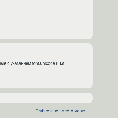
е с указанием font,unicode и.т.д.
Grub rescue вместо меню
→