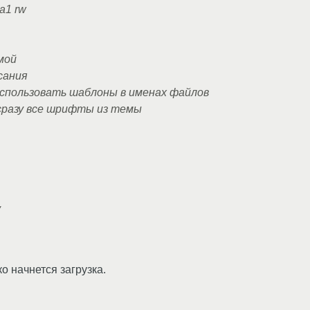
da1 rw
емой
исания
использовать шаблоны в именах файлов
ну сразу все шрифты из темы
у
ко начнется загрузка.