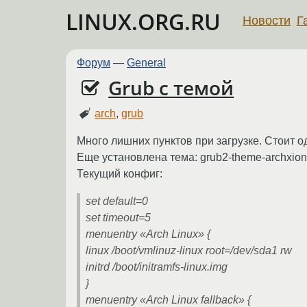
LINUX.ORG.RU
Новости
Г
Форум
—
General
Grub с темой
arch
,
grub
Много лишних пунктов при загрузке. Стоит од
Еще установлена тема: grub2-theme-archxion
Текущий конфиг:
set default=0
set timeout=5
menuentry «Arch Linux» {
linux /boot/vmlinuz-linux root=/dev/sda1 rw
initrd /boot/initramfs-linux.img
}
menuentry «Arch Linux fallback» {