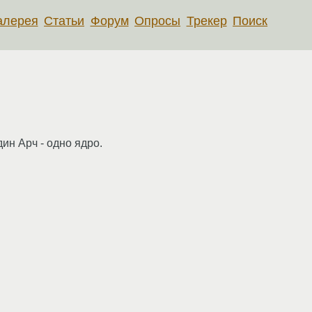
алерея
Статьи
Форум
Опросы
Трекер
Поиск
ин Арч - одно ядро.