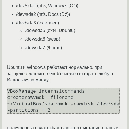
/dev/sda1 (ntfs, Windows (C:\))
/dev/sda2 (ntfs, Docs (D:\))
/dev/sda3 (extended)
/dev/sda5 (ext4, Ubuntu)
/dev/sda6 (swap)
/dev/sda7 (/home)
Ubuntu и Windows работают нормально, при
загрузке системы в Grub'е можно выбрать любую
Используя команду:
VBoxManage internalcommands 
createrawvmdk -filename 
~/VirtualBox/sda.vmdk -rawdisk /dev/sda 
-partitions 1,2
получилось создать файл диска и выставив полные