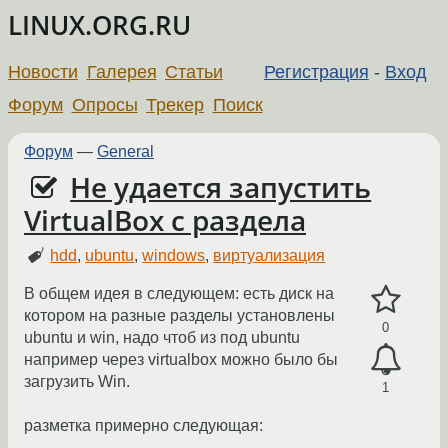
LINUX.ORG.RU
Новости
Галерея
Статьи
Регистрация
-
Вход
Форум
Опросы
Трекер
Поиск
Форум
—
General
Не удается запустить
VirtualBox с раздела
hdd
,
ubuntu
,
windows
,
виртуализация
В общем идея в следующем: есть диск на
котором на разные разделы установлены
0
ubuntu и win, надо чтоб из под ubuntu
например через virtualbox можно было бы
загрузить Win.
1
разметка примерно следующая: