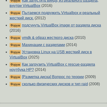
Как запустить винду, из реального раздела,
Форум
внутри VirtualBox
(2016)
Пытаемся подружить Virtualbox и реальный
Форум
жесткий диск.
(2012)
подсунуть VirtualBox image от раздела диска
Форум
(2016)
vmdk & образ жесткого диска
(2010)
Форум
Махинации с разделами
(2014)
Форум
Установка Linux на USB жесткий диск в
Форум
VirtualBox
(2025)
Как загрузить VirtualBox с rescue-раздела
Форум
ноутбука HP?
(2014)
[Разметка диска] Вопрос по теории
(2009)
Форум
сколько физических дисков и тип raid
(2008)
Форум