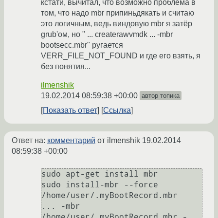
кстати, вычитал, что возможно проблема в
том, что надо mbr припиньдякать и считаю
это логичным, ведь виндовую mbr я затёр
grub'ом, но " ... createrawvmdk ... -mbr
bootsecc.mbr" ругается
VERR_FILE_NOT_FOUND и где его взять, я
без понятия...
ilmenshik
19.02.2014 08:59:38 +00:00
автор топика
Показать ответ
Ссылка
Ответ на:
комментарий
от ilmenshik
19.02.2014
08:59:38 +00:00
sudo apt-get install mbr

sudo install-mbr --force 
/home/user/.myBootRecord.mbr

... -mbr 
/home/user/.myBootRecord.mbr -