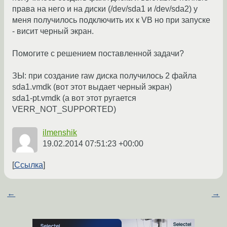
права на него и на диски (/dev/sda1 и /dev/sda2) у
меня получилось подключить их к VB но при запуске
- висит черный экран.
Помогите с решением поставленной задачи?
ЗЫ: при создание raw диска получилось 2 файла
sda1.vmdk (вот этот выдает черный экран)
sda1-pt.vmdk (а вот этот ругается
VERR_NOT_SUPPORTED)
ilmenshik
19.02.2014 07:51:23 +00:00
Ссылка
←
→