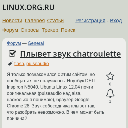
LINUX.ORG.RU
Новости
Галерея
Статьи
Регистрация
-
Вход
Форум
Опросы
Трекер
Поиск
Форум
—
General
Плывет звук chatroulette
flash
,
pulseaudio
Я только познакомился с этим сайтом, но
пообщаться не получилось. Ноутбук DELL
0
Inspiron N5040, Ubuntu Linux 12.04 почти
оригинальная (pulseaudio над alsa,
насколько я понимаю), браузер Google
1
Chrome 28. Звук собеседника плывет так,
что разобрать невозможно. В чем может быть
причина?