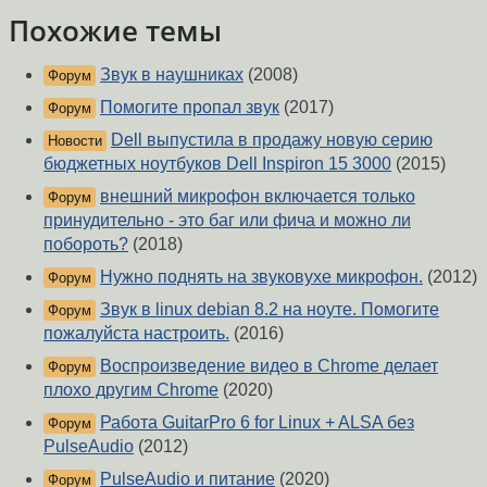
Похожие темы
Звук в наушниках
(2008)
Форум
Помогите пропал звук
(2017)
Форум
Dell выпустила в продажу новую серию
Новости
бюджетных ноутбуков Dell Inspiron 15 3000
(2015)
внешний микрофон включается только
Форум
принудительно - это баг или фича и можно ли
побороть?
(2018)
Нужно поднять на звуковухе микрофон.
(2012)
Форум
Звук в linux debian 8.2 на ноуте. Помогите
Форум
пожалуйста настроить.
(2016)
Воспроизведение видео в Chrome делает
Форум
плохо другим Chrome
(2020)
Работа GuitarPro 6 for Linux + ALSA без
Форум
PulseAudio
(2012)
PulseAudio и питание
(2020)
Форум