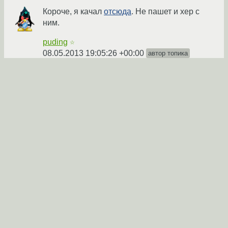
Короче, я качал
отсюда
. Не пашет и хер с
ним.
puding
☆
08.05.2013 19:05:26 +00:00
автор топика
Показать ответ
Ссылка
Ответ на:
комментарий
от puding
08.05.2013 19:05:26
+00:00
То что ты качал - это Unreal на движке UT
Качай отсюда
http://store.steampowered.com/app/13250/?
snr=1_7_7_151_150_1
Cooler
★★★★
08.05.2013 19:35:36 +00:00
Ссылка