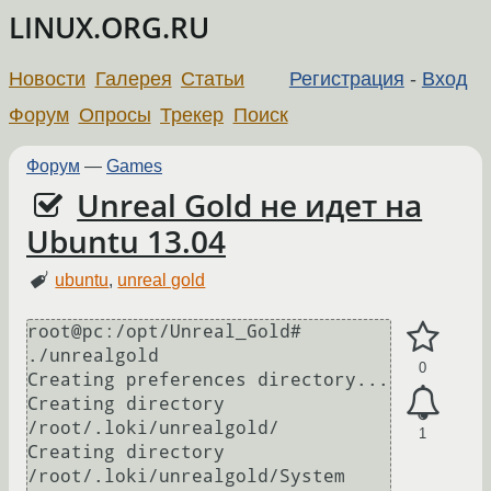
LINUX.ORG.RU
Новости
Галерея
Статьи
Регистрация
-
Вход
Форум
Опросы
Трекер
Поиск
Форум
—
Games
Unreal Gold не идет на
Ubuntu 13.04
ubuntu
,
unreal gold
root@pc:/opt/Unreal_Gold# 
./unrealgold

0
Creating preferences directory...

Creating directory 
/root/.loki/unrealgold/

1
Creating directory 
/root/.loki/unrealgold/System
