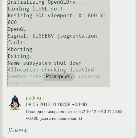
Initializing OpenGLDrv...

binding libGL.so.1

Resizing SDL viewport. X: 800 Y: 
600

OpenGL

Signal: SIGSEGV [segmentation 
fault]

Aborting.

Exiting.

Name subsystem shut down

Allocation checking disabled

Ошибка сегментирования (сделан 
Развернуть
puding
☆
08.05.2013 11:03:38 +00:00
Последнее исправление: cetjs2
10.12.2013 11:43:53
+00:00
(всего исправлений: 1)
Ссылка