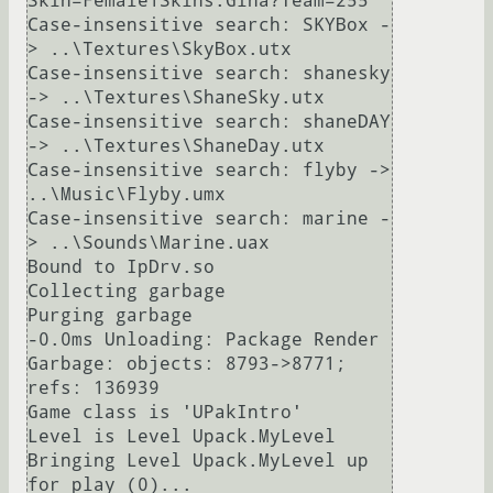
Skin=Female1Skins.Gina?Team=255

Case-insensitive search: SKYBox -
> ..\Textures\SkyBox.utx

Case-insensitive search: shanesky 
-> ..\Textures\ShaneSky.utx

Case-insensitive search: shaneDAY 
-> ..\Textures\ShaneDay.utx

Case-insensitive search: flyby -> 
..\Music\Flyby.umx

Case-insensitive search: marine -
> ..\Sounds\Marine.uax

Bound to IpDrv.so

Collecting garbage

Purging garbage

-0.0ms Unloading: Package Render

Garbage: objects: 8793->8771; 
refs: 136939

Game class is 'UPakIntro'

Level is Level Upack.MyLevel

Bringing Level Upack.MyLevel up 
for play (0)...
