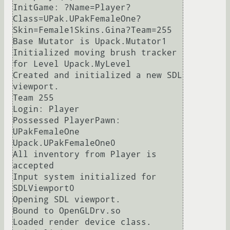
InitGame: ?Name=Player?
Class=UPak.UPakFemaleOne?
Skin=Female1Skins.Gina?Team=255

Base Mutator is Upack.Mutator1

Initialized moving brush tracker 
for Level Upack.MyLevel

Created and initialized a new SDL 
viewport.

Team 255

Login: Player

Possessed PlayerPawn: 
UPakFemaleOne 
Upack.UPakFemaleOne0

All inventory from Player is 
accepted

Input system initialized for 
SDLViewport0

Opening SDL viewport.

Bound to OpenGLDrv.so

Loaded render device class.
