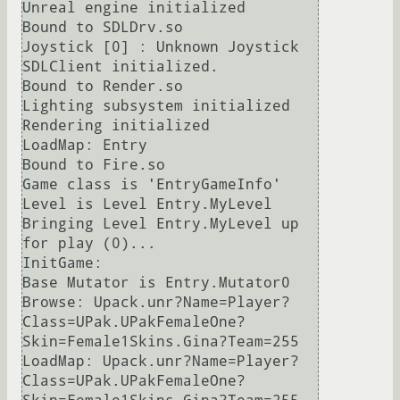
Unreal engine initialized

Bound to SDLDrv.so

Joystick [0] : Unknown Joystick

SDLClient initialized.

Bound to Render.so

Lighting subsystem initialized

Rendering initialized

LoadMap: Entry

Bound to Fire.so

Game class is 'EntryGameInfo'

Level is Level Entry.MyLevel

Bringing Level Entry.MyLevel up 
for play (0)...

InitGame: 

Base Mutator is Entry.Mutator0

Browse: Upack.unr?Name=Player?
Class=UPak.UPakFemaleOne?
Skin=Female1Skins.Gina?Team=255

LoadMap: Upack.unr?Name=Player?
Class=UPak.UPakFemaleOne?