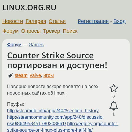
LINUX.ORG.RU
Новости
Галерея
Статьи
Регистрация
-
Вход
Форум
Опросы
Трекер
Поиск
Форум
—
Games
Counter Strike Source
портирован и доступен!
steam
,
valve
,
игры
Наверно новости вскоре появятя на всех
новостных сайтах об linux..
0
Пруфы:
http://steamdb.info/app/240/#section_history
1
http://steamcommunity.com/app/240/discussio
ns/0/864958451780203861/
http://edgley.org/counter-
strike-source-on-linux-plus-more-half-life/