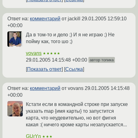
Ответ на:
комментарий
от jackill
29.01.2005 12:59:10
+00:00
Да в том-то и дело ;) И я не играю ;) Не
пойму как, того шо ;)
vovans
★★★★★
29.01.2005 14:15:48 +00:00
автор топика
Показать ответ
Ссылка
Ответ на:
комментарий
от vovans
29.01.2005 14:15:48
+00:00
Кстати если в командной строке при запуске
указать map {имя карты} то запустится
карта, что неудевительно, но вот фигня
какая :( ничего кроме карты незапускается...
GUrYn
★★★