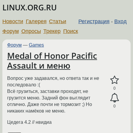
LINUX.ORG.RU
Новости
Галерея
Статьи
Регистрация
-
Вход
Форум
Опросы
Трекер
Поиск
Форум
—
Games
Medal of Honor Pacific
Assault и меню
Вопрос уже задавался, но ответа так и не
последовало :(
0
Всё грузиться, заставки проходят, не
грузится меню. Задний фон выглядит
отлично. Даже почти не тормозит ;) Но
0
никаких намёков не меню.
Цедега 4.2 // нвидиа