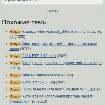
←
Games
→
Похожие темы
команда wine vcredist_x64.exe вернула статус
Форум
67
(2020)
Wine, шрифты, русский — вопросительные
Форум
знаки
(2013)
CIV 4 BTS 3.19 man
(2009)
Форум
[wine][dxdllreg.exe] корпорация зла, как всегда
Форум
(2010)
Wine не запускает ехе!
(2014)
Форум
[wine][arch][x86_64]
(2009)
Форум
[Нифига не понял][Arch]Сломали WINE
(2011)
Форум
[wine] время исполнения программы или
Форум
строки скрипта
(2010)