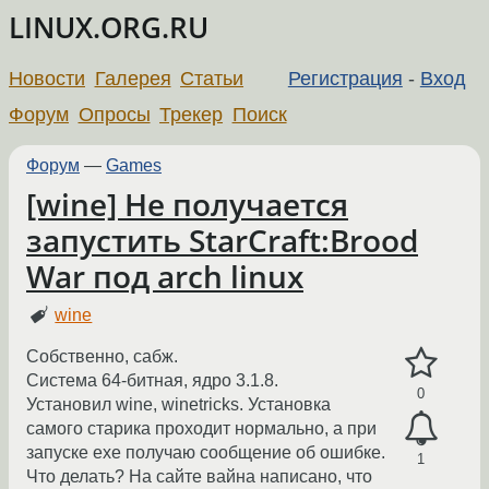
LINUX.ORG.RU
Новости
Галерея
Статьи
Регистрация
-
Вход
Форум
Опросы
Трекер
Поиск
Форум
—
Games
[wine] Не получается
запустить StarCraft:Brood
War под arch linux
wine
Собственно, сабж.
Система 64-битная, ядро 3.1.8.
0
Установил wine, winetricks. Установка
самого старика проходит нормально, а при
запуске exe получаю сообщение об ошибке.
1
Что делать? На сайте вайна написано, что